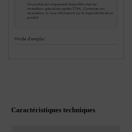
Ce produit est uniquement disponible chez les
revendeurs spécialisés agréés STIHL. Contactez nos
revendeurs, ils vous informeront sur la disponibilité de ce
produit.
Mode d'emploi
Caractéristiques techniques