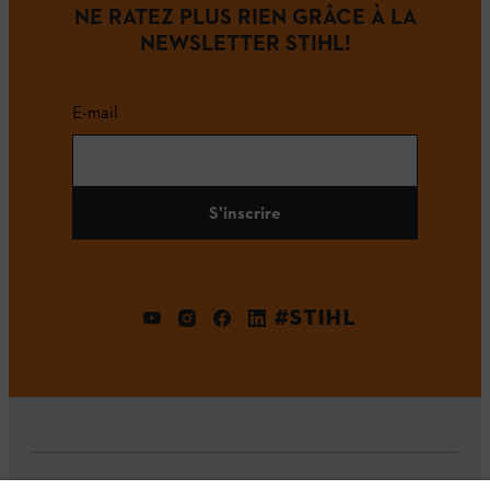
NE RATEZ PLUS RIEN GRÂCE À LA
NEWSLETTER STIHL!
E-mail
S'inscrire
#STIHL