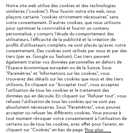
L'Entreprise
Notre site web utilise des cookies et des technologies
similaires ("cookies"). Pour fournir notre site web, nous
plaçons certains "cookies strictement nécessaires" sans
votre consentement. D'autres cookies, que nous utilisons
Questions fréquentes
pour optimiser la convivialité et fournir un contenu
personnalisé, y compris l'étude du comportement des
utilisateurs, l'efficacité de la publicité et la création de
profils d'utilisateurs complets, ne sont placés qu'avec votre
consentement. Des cookies sont utilisés par nous et par des
Service
tiers (par ex. Google ou Tealium). Ces tiers peuvent
également traiter vos données personnelles en dehors de
l'Espace économique européen ou de la Suisse. Sous
"Paramètres" et "Informations sur les cookies", vous
VOTRE NAVIGATEUR INTERNET
trouverez des détails sur les cookies que nous et des tiers
N'EST PLUS PRIS EN CHARGE
utilisons. En cliquant sur "Accepter tout", vous acceptez
Politique de protection des données
l'utilisation de tous les cookies et le traitement des
données qui en découle. En cliquant sur "Refuser tout", vous
Mentions légales
Cookies
refusez l'utilisation de tous les cookies qui ne sont pas
Vous utilisez un navigateur Internet que nous ne prenons plus
absolument nécessaires. Sous "Paramètres", vous pouvez
en charge, et certaines fonctionnalités de notre site ne
accepter ou refuser les différents cookies. Vous pouvez à
Informations juridiques
peuvent fonctionner correctement. Pour une utilisation
tout moment révoquer votre consentement à l'utilisation de
optimale de notre site, nous vous recommandons de passer à
certains ou de tous les cookies, avec effet pour l'avenir, en
cliquant sur "Cookies" en bas de page. Pour plus
l'un des navigateurs suivants :