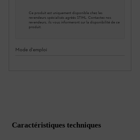
Ce produit est uniquement disponible chez les
revendeurs spécialisés agréés STIHL. Contactez nos
revendeurs, ils vous informeront sur la disponibilité de ce
produit.
Mode d'emploi
Caractéristiques techniques