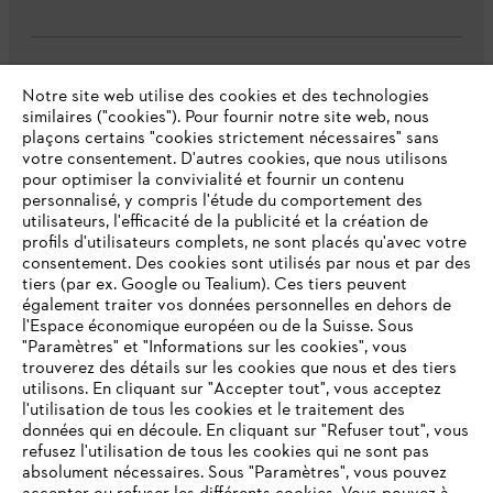
L'Entreprise
Notre site web utilise des cookies et des technologies
similaires ("cookies"). Pour fournir notre site web, nous
plaçons certains "cookies strictement nécessaires" sans
votre consentement. D'autres cookies, que nous utilisons
Questions fréquentes
pour optimiser la convivialité et fournir un contenu
personnalisé, y compris l'étude du comportement des
utilisateurs, l'efficacité de la publicité et la création de
profils d'utilisateurs complets, ne sont placés qu'avec votre
consentement. Des cookies sont utilisés par nous et par des
Service
tiers (par ex. Google ou Tealium). Ces tiers peuvent
également traiter vos données personnelles en dehors de
l'Espace économique européen ou de la Suisse. Sous
"Paramètres" et "Informations sur les cookies", vous
VOTRE NAVIGATEUR INTERNET
trouverez des détails sur les cookies que nous et des tiers
N'EST PLUS PRIS EN CHARGE
utilisons. En cliquant sur "Accepter tout", vous acceptez
Politique de protection des données
l'utilisation de tous les cookies et le traitement des
données qui en découle. En cliquant sur "Refuser tout", vous
Mentions légales
Cookies
refusez l'utilisation de tous les cookies qui ne sont pas
Vous utilisez un navigateur Internet que nous ne prenons plus
absolument nécessaires. Sous "Paramètres", vous pouvez
en charge, et certaines fonctionnalités de notre site ne