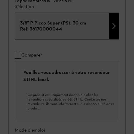
Le prix comprend la TVA de 8.1%.
Sélection
3/8" P Picco Super (PS), 30 cm
Ref.
36170000044
Comparer
Veuillez vous adresser à votre revendeur
STIHL local.
Ce produit est uniquement disponible chez les
revendeurs spécialisés agréés STIHL. Contactez nos
revendeurs, ils vous informeront sur la disponibilité de ce
produit.
Mode d'emploi