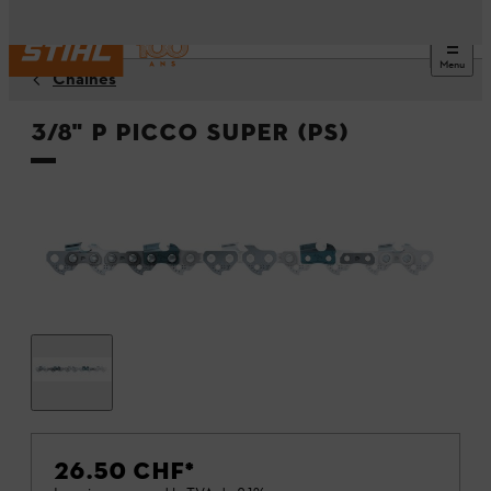
Menu
Chaînes
3/8" P Picco Super (PS)
26.50 CHF
*