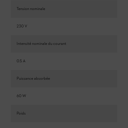
Tension nominale
230 V
Intensité nominale du courant
0.5 A
Puissance absorbée
60 W
Poids