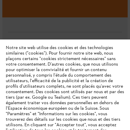
L'Entreprise
Notre site web utilise des cookies et des technologies
similaires ("cookies"). Pour fournir notre site web, nous
plaçons certains "cookies strictement nécessaires" sans
votre consentement. D'autres cookies, que nous utilisons
Questions fréquentes
pour optimiser la convivialité et fournir un contenu
personnalisé, y compris l'étude du comportement des
utilisateurs, l'efficacité de la publicité et la création de
profils d'utilisateurs complets, ne sont placés qu'avec votre
consentement. Des cookies sont utilisés par nous et par des
Service
tiers (par ex. Google ou Tealium). Ces tiers peuvent
également traiter vos données personnelles en dehors de
l'Espace économique européen ou de la Suisse. Sous
"Paramètres" et "Informations sur les cookies", vous
VOTRE NAVIGATEUR INTERNET
trouverez des détails sur les cookies que nous et des tiers
N'EST PLUS PRIS EN CHARGE
utilisons. En cliquant sur "Accepter tout", vous acceptez
Politique de protection des données