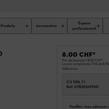
Espace
Produits
Accessoires
professionnel
0
8.00 CHF
*
Prix de base par l
8.00 CHF
*
Le prix comprend la TVA de 8.1%
Sélection
CU 100, 1 l
Ref.
07825169100
Veuillez vous adresser