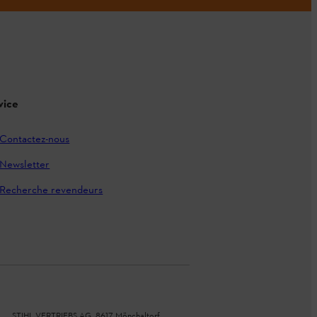
vice
Contactez-nous
Newsletter
Recherche revendeurs
STIHL VERTRIEBS AG, 8617 Mönchaltorf