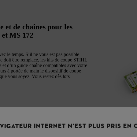
e et de chaînes pour les
 et MS 172
ec le temps. S’il ne vous est pas possible
upe doit être remplacé, les kits de coupe STIHL
es et d’un guide-chaîne compatibles avec votre
urs à portée de main le dispositif de coupe
que vous soyez. Vous restez dès lors
VIGATEUR INTERNET N'EST PLUS PRIS EN