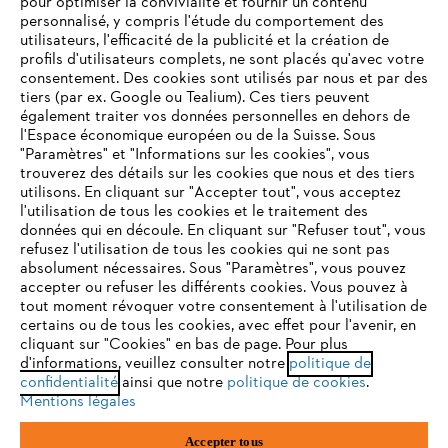
pour optimiser la convivialité et fournir un contenu
personnalisé, y compris l'étude du comportement des
utilisateurs, l'efficacité de la publicité et la création de
profils d'utilisateurs complets, ne sont placés qu'avec votre
consentement. Des cookies sont utilisés par nous et par des
Service
tiers (par ex. Google ou Tealium). Ces tiers peuvent
également traiter vos données personnelles en dehors de
l'Espace économique européen ou de la Suisse. Sous
"Paramètres" et "Informations sur les cookies", vous
VOTRE NAVIGATEUR INTERNET
trouverez des détails sur les cookies que nous et des tiers
N'EST PLUS PRIS EN CHARGE
utilisons. En cliquant sur "Accepter tout", vous acceptez
Politique de protection des données
l'utilisation de tous les cookies et le traitement des
données qui en découle. En cliquant sur "Refuser tout", vous
Mentions légales
Cookies
refusez l'utilisation de tous les cookies qui ne sont pas
Vous utilisez un navigateur Internet que nous ne prenons plus
absolument nécessaires. Sous "Paramètres", vous pouvez
en charge, et certaines fonctionnalités de notre site ne
accepter ou refuser les différents cookies. Vous pouvez à
Informations juridiques
peuvent fonctionner correctement. Pour une utilisation
tout moment révoquer votre consentement à l'utilisation de
optimale de notre site, nous vous recommandons de passer à
certains ou de tous les cookies, avec effet pour l'avenir, en
cliquant sur "Cookies" en bas de page. Pour plus
l'un des navigateurs suivants :
STIHL VERTRIEBS AG, 8617 Mönchaltorf
d'informations, veuillez consulter notre
politique de
confidentialité
ainsi que notre
politique de cookies
.
Mentions légales
firefox
chrome
Accepter tous