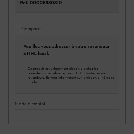
Ref.
00008880810
Comparer
Veuillez vous adresser à votre revendeur
STIHL local.
Ce produit est uniquement disponible chez les
revendeurs spécialisés agréés STIHL. Contactez nos
revendeurs, ils vous informeront sur la disponibilité de ce
produit.
Mode d'emploi