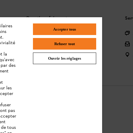
Questions fréquentes
Ser
ilaires
Accepter tous
ains
L'Assortiment
t.
ivialité
Batteries et Matériel Électrique
Refuser tout
t la
Notices d'emploi
Ouvrir les réglages
 qu'avec
 par des
ement
et
sur les
ccepter
efuser
sont pas
ntions légales
Cookies
Informations juridiques
accepter
ent
 de tous