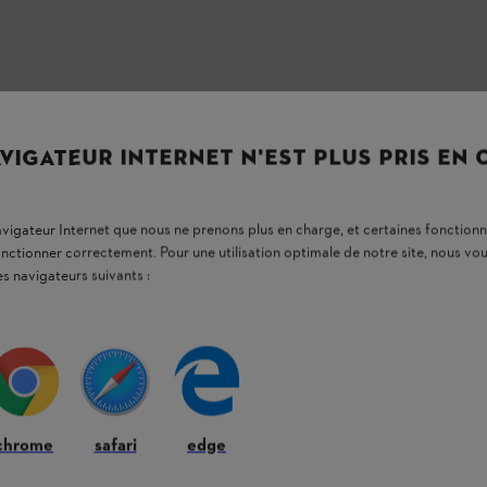
VIGATEUR INTERNET N'EST PLUS PRIS EN
navigateur Internet que nous ne prenons plus en charge, et certaines fonctionn
onctionner correctement. Pour une utilisation optimale de notre site, nous 
es navigateurs suivants :
ons les plus fréquemment posées
quipements de protection individuelle
chrome
safari
edge