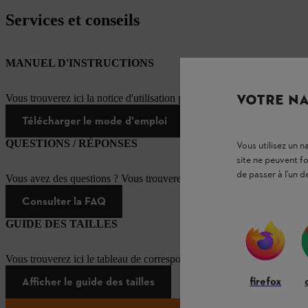
Services et conseils
MANUEL D'INSTRUCTIONS
VOTRE NA
Vous trouverez ici la notice d'utilisation pour ce produit STIHL
Télécharger le mode d'emploi
QUESTIONS / RÉPONSES
Vous utilisez un 
site ne peuvent f
de passer à l'un d
Vous avez des questions ? Vous trouverez ici les réponses aux questi
Consulter la FAQ
GUIDE DES TAILLES
Vous trouverez ici le tableau de correspondance des tailles pour les é
firefox
Afficher le guide des tailles