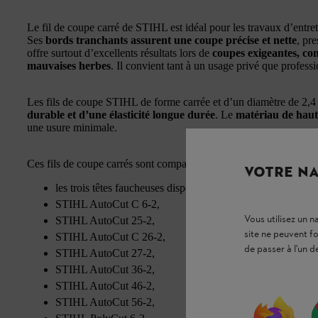
Le fil de coupe carré de STIHL est idéal pour les travaux d’entre
Ses
bords tranchants assurent une coupe précise et nette
, pr
offre surtout d’excellents résultats lors de
coupes exigeantes, com
mauvaises herbes
. Il convient tant à un usage privé que professi
Les fils de coupe STIHL de forme carrée et d’un diamètre de 2,
durable et d’une élasticité longue durée
. Le
matériau de haut
une usure minimale.
Ces fils de coupe carrés sont compatibles avec les
têtes faucheus
VOTRE NA
les trois têtes faucheuses disponibles STIHL TrimCut,
STIHL AutoCut C 6-2,
Vous utilisez un 
STIHL AutoCut 25-2,
site ne peuvent f
STIHL AutoCut C 26-2,
de passer à l'un d
STIHL AutoCut 27-2,
STIHL AutoCut 36-2,
STIHL AutoCut 46-2,
STIHL AutoCut 56-2,