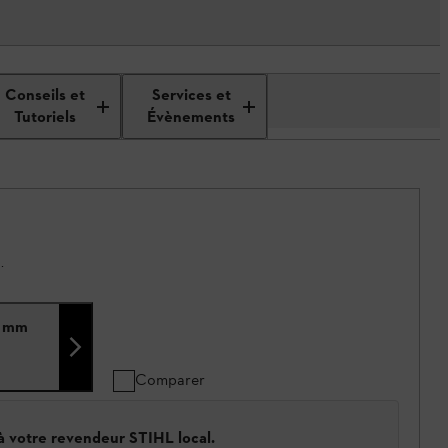
Conseils et
Services et
Tutoriels
Évènements
.
4 mm
Comparer
 à votre revendeur STIHL local.