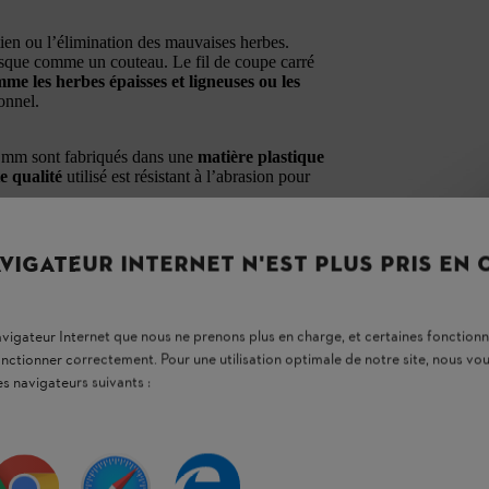
tien ou l’élimination des mauvaises herbes.
esque comme un couteau. Le fil de coupe carré
me les herbes épaisses et ligneuses ou les
onnel.
4 mm sont fabriqués dans une
matière plastique
e qualité
utilisé est résistant à l’abrasion pour
es
STIHL suivantes :
VIGATEUR INTERNET N'EST PLUS PRIS EN
navigateur Internet que nous ne prenons plus en charge, et certaines fonctionn
onctionner correctement. Pour une utilisation optimale de notre site, nous 
es navigateurs suivants :