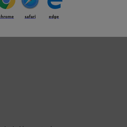
chrome
safari
edge