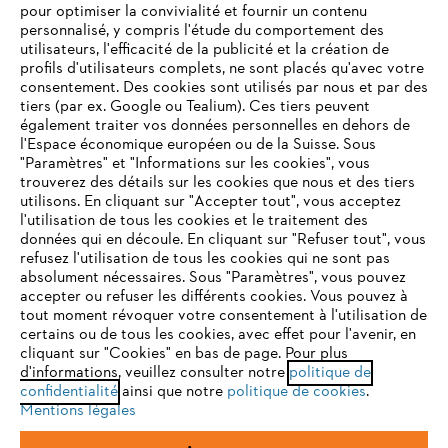
Questions fréquentes
pour optimiser la convivialité et fournir un contenu
personnalisé, y compris l'étude du comportement des
utilisateurs, l'efficacité de la publicité et la création de
profils d'utilisateurs complets, ne sont placés qu'avec votre
consentement. Des cookies sont utilisés par nous et par des
Service
tiers (par ex. Google ou Tealium). Ces tiers peuvent
également traiter vos données personnelles en dehors de
l'Espace économique européen ou de la Suisse. Sous
"Paramètres" et "Informations sur les cookies", vous
VOTRE NAVIGATEUR INTERNET
trouverez des détails sur les cookies que nous et des tiers
N'EST PLUS PRIS EN CHARGE
utilisons. En cliquant sur "Accepter tout", vous acceptez
Politique de protection des données
l'utilisation de tous les cookies et le traitement des
données qui en découle. En cliquant sur "Refuser tout", vous
Mentions légales
Cookies
refusez l'utilisation de tous les cookies qui ne sont pas
Vous utilisez un navigateur Internet que nous ne prenons plus
absolument nécessaires. Sous "Paramètres", vous pouvez
en charge, et certaines fonctionnalités de notre site ne
accepter ou refuser les différents cookies. Vous pouvez à
Informations juridiques
peuvent fonctionner correctement. Pour une utilisation
tout moment révoquer votre consentement à l'utilisation de
optimale de notre site, nous vous recommandons de passer à
certains ou de tous les cookies, avec effet pour l'avenir, en
cliquant sur "Cookies" en bas de page. Pour plus
l'un des navigateurs suivants :
STIHL VERTRIEBS AG, 8617 Mönchaltorf
d'informations, veuillez consulter notre
politique de
confidentialité
ainsi que notre
politique de cookies
.
Mentions légales
firefox
chrome