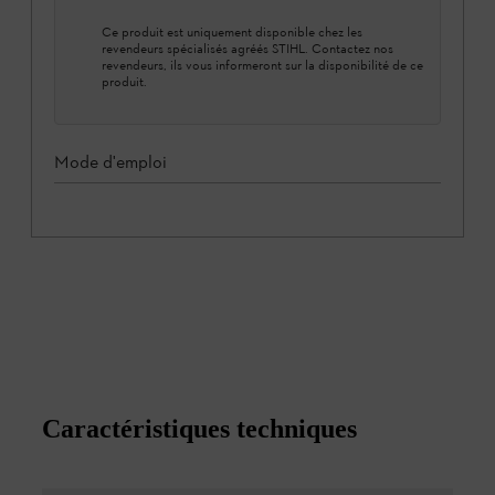
Ce produit est uniquement disponible chez les
revendeurs spécialisés agréés STIHL. Contactez nos
revendeurs, ils vous informeront sur la disponibilité de ce
produit.
Mode d'emploi
Caractéristiques techniques