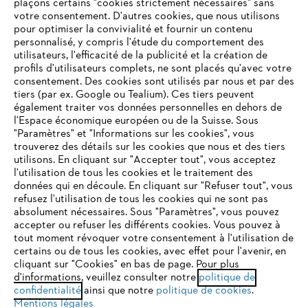
plaçons certains "cookies strictement nécessaires" sans
votre consentement. D'autres cookies, que nous utilisons
Questions fréquentes
pour optimiser la convivialité et fournir un contenu
personnalisé, y compris l'étude du comportement des
utilisateurs, l'efficacité de la publicité et la création de
profils d'utilisateurs complets, ne sont placés qu'avec votre
consentement. Des cookies sont utilisés par nous et par des
Service
tiers (par ex. Google ou Tealium). Ces tiers peuvent
également traiter vos données personnelles en dehors de
l'Espace économique européen ou de la Suisse. Sous
"Paramètres" et "Informations sur les cookies", vous
VOTRE NAVIGATEUR INTERNET
trouverez des détails sur les cookies que nous et des tiers
N'EST PLUS PRIS EN CHARGE
utilisons. En cliquant sur "Accepter tout", vous acceptez
Politique de protection des données
l'utilisation de tous les cookies et le traitement des
données qui en découle. En cliquant sur "Refuser tout", vous
Mentions légales
Cookies
refusez l'utilisation de tous les cookies qui ne sont pas
Vous utilisez un navigateur Internet que nous ne prenons plus
absolument nécessaires. Sous "Paramètres", vous pouvez
en charge, et certaines fonctionnalités de notre site ne
accepter ou refuser les différents cookies. Vous pouvez à
Informations juridiques
peuvent fonctionner correctement. Pour une utilisation
tout moment révoquer votre consentement à l'utilisation de
optimale de notre site, nous vous recommandons de passer à
certains ou de tous les cookies, avec effet pour l'avenir, en
cliquant sur "Cookies" en bas de page. Pour plus
l'un des navigateurs suivants :
STIHL VERTRIEBS AG, 8617 Mönchaltorf
d'informations, veuillez consulter notre
politique de
confidentialité
ainsi que notre
politique de cookies
.
Mentions légales