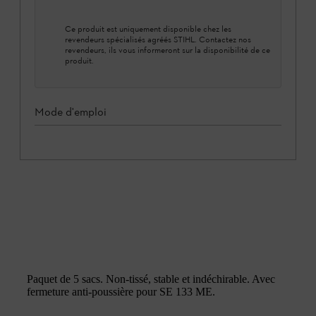
Ce produit est uniquement disponible chez les
revendeurs spécialisés agréés STIHL. Contactez nos
revendeurs, ils vous informeront sur la disponibilité de ce
produit.
Mode d'emploi
Paquet de 5 sacs. Non-tissé, stable et indéchirable. Avec
fermeture anti-poussière pour SE 133 ME.