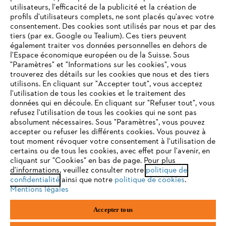
utilisateurs, l'efficacité de la publicité et la création de
profils d'utilisateurs complets, ne sont placés qu'avec votre
consentement. Des cookies sont utilisés par nous et par des
Service
tiers (par ex. Google ou Tealium). Ces tiers peuvent
également traiter vos données personnelles en dehors de
l'Espace économique européen ou de la Suisse. Sous
"Paramètres" et "Informations sur les cookies", vous
VOTRE NAVIGATEUR INTERNET
trouverez des détails sur les cookies que nous et des tiers
N'EST PLUS PRIS EN CHARGE
utilisons. En cliquant sur "Accepter tout", vous acceptez
Politique de protection des données
l'utilisation de tous les cookies et le traitement des
données qui en découle. En cliquant sur "Refuser tout", vous
Mentions légales
Cookies
refusez l'utilisation de tous les cookies qui ne sont pas
Vous utilisez un navigateur Internet que nous ne prenons plus
absolument nécessaires. Sous "Paramètres", vous pouvez
en charge, et certaines fonctionnalités de notre site ne
accepter ou refuser les différents cookies. Vous pouvez à
Informations juridiques
peuvent fonctionner correctement. Pour une utilisation
tout moment révoquer votre consentement à l'utilisation de
optimale de notre site, nous vous recommandons de passer à
certains ou de tous les cookies, avec effet pour l'avenir, en
cliquant sur "Cookies" en bas de page. Pour plus
l'un des navigateurs suivants :
STIHL VERTRIEBS AG, 8617 Mönchaltorf
d'informations, veuillez consulter notre
politique de
confidentialité
ainsi que notre
politique de cookies
.
Mentions légales
firefox
chrome
Accepter tous