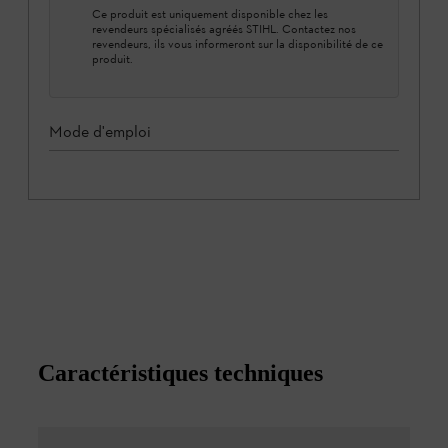
Ce produit est uniquement disponible chez les
revendeurs spécialisés agréés STIHL. Contactez nos
revendeurs, ils vous informeront sur la disponibilité de ce
produit.
Mode d'emploi
Caractéristiques techniques