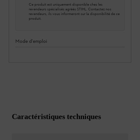
Ce produit est uniquement disponible chez les
revendeurs spécialisés agréés STIHL. Contactez nos
revendeurs, ils vous informeront sur la disponibilité de ce
produit.
Mode d'emploi
Caractéristiques techniques