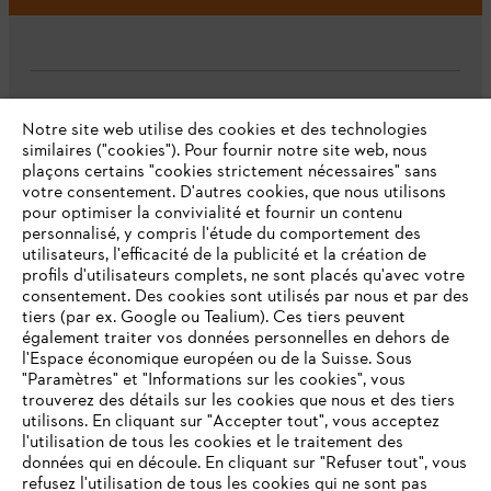
L'Entreprise
Notre site web utilise des cookies et des technologies
similaires ("cookies"). Pour fournir notre site web, nous
plaçons certains "cookies strictement nécessaires" sans
votre consentement. D'autres cookies, que nous utilisons
Questions fréquentes
pour optimiser la convivialité et fournir un contenu
personnalisé, y compris l'étude du comportement des
utilisateurs, l'efficacité de la publicité et la création de
profils d'utilisateurs complets, ne sont placés qu'avec votre
consentement. Des cookies sont utilisés par nous et par des
Service
tiers (par ex. Google ou Tealium). Ces tiers peuvent
également traiter vos données personnelles en dehors de
l'Espace économique européen ou de la Suisse. Sous
"Paramètres" et "Informations sur les cookies", vous
VOTRE NAVIGATEUR INTERNET
trouverez des détails sur les cookies que nous et des tiers
N'EST PLUS PRIS EN CHARGE
utilisons. En cliquant sur "Accepter tout", vous acceptez
Politique de protection des données
l'utilisation de tous les cookies et le traitement des
données qui en découle. En cliquant sur "Refuser tout", vous
Mentions légales
Cookies
refusez l'utilisation de tous les cookies qui ne sont pas