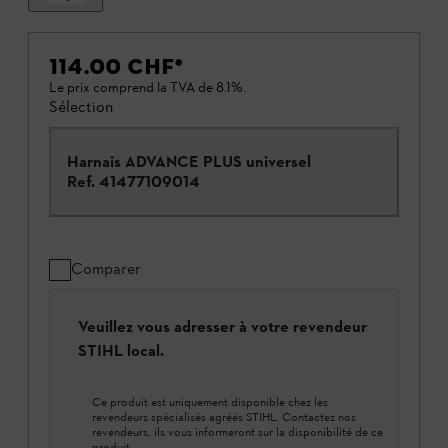
114.00 CHF
*
Le prix comprend la TVA de 8.1%.
Sélection
Harnais ADVANCE PLUS universel
Ref.
41477109014
Comparer
Veuillez vous adresser à votre revendeur
STIHL local.
Ce produit est uniquement disponible chez les
revendeurs spécialisés agréés STIHL. Contactez nos
revendeurs, ils vous informeront sur la disponibilité de ce
produit.