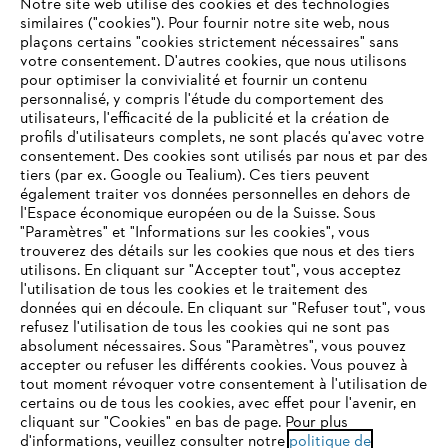
Notre site web utilise des cookies et des technologies
similaires ("cookies"). Pour fournir notre site web, nous
plaçons certains "cookies strictement nécessaires" sans
votre consentement. D'autres cookies, que nous utilisons
Questions fréquentes
pour optimiser la convivialité et fournir un contenu
personnalisé, y compris l'étude du comportement des
utilisateurs, l'efficacité de la publicité et la création de
profils d'utilisateurs complets, ne sont placés qu'avec votre
consentement. Des cookies sont utilisés par nous et par des
Service
tiers (par ex. Google ou Tealium). Ces tiers peuvent
également traiter vos données personnelles en dehors de
l'Espace économique européen ou de la Suisse. Sous
"Paramètres" et "Informations sur les cookies", vous
VOTRE NAVIGATEUR INTERNET
trouverez des détails sur les cookies que nous et des tiers
N'EST PLUS PRIS EN CHARGE
utilisons. En cliquant sur "Accepter tout", vous acceptez
Politique de protection des données
l'utilisation de tous les cookies et le traitement des
données qui en découle. En cliquant sur "Refuser tout", vous
Mentions légales
Cookies
refusez l'utilisation de tous les cookies qui ne sont pas
Vous utilisez un navigateur Internet que nous ne prenons plus
absolument nécessaires. Sous "Paramètres", vous pouvez
en charge, et certaines fonctionnalités de notre site ne
accepter ou refuser les différents cookies. Vous pouvez à
Informations juridiques
peuvent fonctionner correctement. Pour une utilisation
tout moment révoquer votre consentement à l'utilisation de
optimale de notre site, nous vous recommandons de passer à
certains ou de tous les cookies, avec effet pour l'avenir, en
cliquant sur "Cookies" en bas de page. Pour plus
l'un des navigateurs suivants :
STIHL VERTRIEBS AG, 8617 Mönchaltorf
d'informations, veuillez consulter notre
politique de