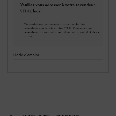
Veuillez vous adresser à votre revendeur
STIHL local.
Ce produit est uniquement disponible chez les
revendeurs spécialisés agréés STIHL. Contactez nos
revendeurs, ils vous informeront sur la disponibilité de ce
produit.
Mode d'emploi