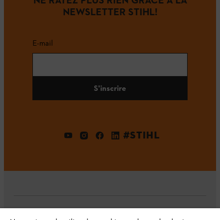
NEWSLETTER STIHL!
E-mail
S'inscrire
#STIHL
L'Entreprise