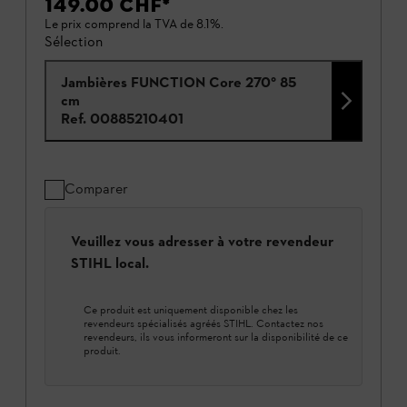
149.00 CHF
*
Le prix comprend la TVA de 8.1%.
Sélection
Jambières FUNCTION Core 270° 85
cm
Ref.
00885210401
Comparer
Veuillez vous adresser à votre revendeur
STIHL local.
Ce produit est uniquement disponible chez les
revendeurs spécialisés agréés STIHL. Contactez nos
revendeurs, ils vous informeront sur la disponibilité de ce
produit.