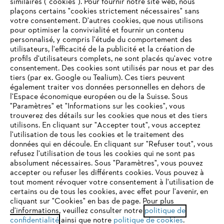
similaires ("cookies"). Pour fournir notre site web, nous
plaçons certains "cookies strictement nécessaires" sans
votre consentement. D'autres cookies, que nous utilisons
Questions fréquentes
pour optimiser la convivialité et fournir un contenu
personnalisé, y compris l'étude du comportement des
utilisateurs, l'efficacité de la publicité et la création de
profils d'utilisateurs complets, ne sont placés qu'avec votre
consentement. Des cookies sont utilisés par nous et par des
Service
tiers (par ex. Google ou Tealium). Ces tiers peuvent
également traiter vos données personnelles en dehors de
l'Espace économique européen ou de la Suisse. Sous
"Paramètres" et "Informations sur les cookies", vous
VOTRE NAVIGATEUR INTERNET
trouverez des détails sur les cookies que nous et des tiers
N'EST PLUS PRIS EN CHARGE
utilisons. En cliquant sur "Accepter tout", vous acceptez
Politique de protection des données
l'utilisation de tous les cookies et le traitement des
données qui en découle. En cliquant sur "Refuser tout", vous
Mentions légales
Cookies
refusez l'utilisation de tous les cookies qui ne sont pas
Vous utilisez un navigateur Internet que nous ne prenons plus
absolument nécessaires. Sous "Paramètres", vous pouvez
en charge, et certaines fonctionnalités de notre site ne
accepter ou refuser les différents cookies. Vous pouvez à
Informations juridiques
peuvent fonctionner correctement. Pour une utilisation
tout moment révoquer votre consentement à l'utilisation de
optimale de notre site, nous vous recommandons de passer à
certains ou de tous les cookies, avec effet pour l'avenir, en
cliquant sur "Cookies" en bas de page. Pour plus
l'un des navigateurs suivants :
STIHL VERTRIEBS AG, 8617 Mönchaltorf
d'informations, veuillez consulter notre
politique de
confidentialité
ainsi que notre
politique de cookies
.