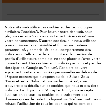
L'Entreprise
Notre site web utilise des cookies et des technologies
similaires ("cookies"). Pour fournir notre site web, nous
plaçons certains "cookies strictement nécessaires" sans
votre consentement. D'autres cookies, que nous utilisons
Questions fréquentes
pour optimiser la convivialité et fournir un contenu
personnalisé, y compris l'étude du comportement des
utilisateurs, l'efficacité de la publicité et la création de
profils d'utilisateurs complets, ne sont placés qu'avec votre
consentement. Des cookies sont utilisés par nous et par des
Service
tiers (par ex. Google ou Tealium). Ces tiers peuvent
également traiter vos données personnelles en dehors de
l'Espace économique européen ou de la Suisse. Sous
"Paramètres" et "Informations sur les cookies", vous
VOTRE NAVIGATEUR INTERNET
trouverez des détails sur les cookies que nous et des tiers
N'EST PLUS PRIS EN CHARGE
utilisons. En cliquant sur "Accepter tout", vous acceptez
Politique de protection des données
l'utilisation de tous les cookies et le traitement des
données qui en découle. En cliquant sur "Refuser tout", vous
Mentions légales
Cookies
refusez l'utilisation de tous les cookies qui ne sont pas