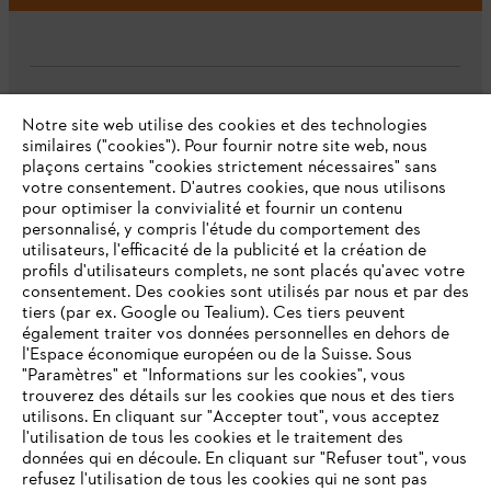
L'Entreprise
Notre site web utilise des cookies et des technologies
similaires ("cookies"). Pour fournir notre site web, nous
plaçons certains "cookies strictement nécessaires" sans
votre consentement. D'autres cookies, que nous utilisons
Questions fréquentes
pour optimiser la convivialité et fournir un contenu
personnalisé, y compris l'étude du comportement des
utilisateurs, l'efficacité de la publicité et la création de
profils d'utilisateurs complets, ne sont placés qu'avec votre
consentement. Des cookies sont utilisés par nous et par des
Service
tiers (par ex. Google ou Tealium). Ces tiers peuvent
également traiter vos données personnelles en dehors de
l'Espace économique européen ou de la Suisse. Sous
"Paramètres" et "Informations sur les cookies", vous
VOTRE NAVIGATEUR INTERNET
trouverez des détails sur les cookies que nous et des tiers
N'EST PLUS PRIS EN CHARGE
utilisons. En cliquant sur "Accepter tout", vous acceptez
Politique de protection des données
l'utilisation de tous les cookies et le traitement des
données qui en découle. En cliquant sur "Refuser tout", vous
Mentions légales
Cookies
refusez l'utilisation de tous les cookies qui ne sont pas
Vous utilisez un navigateur Internet que nous ne prenons plus