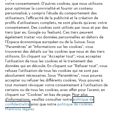
votre consentement. D'autres cookies, que nous utilisons
Questions fréquentes
pour optimiser la convivialité et fournir un contenu
personnalisé, y compris l'étude du comportement des
utilisateurs, l'efficacité de la publicité et la création de
profils d'utilisateurs complets, ne sont placés qu'avec votre
consentement. Des cookies sont utilisés par nous et par des
Service
tiers (par ex. Google ou Tealium). Ces tiers peuvent
également traiter vos données personnelles en dehors de
l'Espace économique européen ou de la Suisse. Sous
"Paramètres" et "Informations sur les cookies", vous
VOTRE NAVIGATEUR INTERNET
trouverez des détails sur les cookies que nous et des tiers
N'EST PLUS PRIS EN CHARGE
utilisons. En cliquant sur "Accepter tout", vous acceptez
Politique de protection des données
l'utilisation de tous les cookies et le traitement des
données qui en découle. En cliquant sur "Refuser tout", vous
Mentions légales
Cookies
refusez l'utilisation de tous les cookies qui ne sont pas
Vous utilisez un navigateur Internet que nous ne prenons plus
absolument nécessaires. Sous "Paramètres", vous pouvez
en charge, et certaines fonctionnalités de notre site ne
accepter ou refuser les différents cookies. Vous pouvez à
Informations juridiques
peuvent fonctionner correctement. Pour une utilisation
tout moment révoquer votre consentement à l'utilisation de
optimale de notre site, nous vous recommandons de passer à
certains ou de tous les cookies, avec effet pour l'avenir, en
cliquant sur "Cookies" en bas de page. Pour plus
l'un des navigateurs suivants :
STIHL VERTRIEBS AG, 8617 Mönchaltorf
d'informations, veuillez consulter notre
politique de
confidentialité
ainsi que notre
politique de cookies
.
Mentions légales