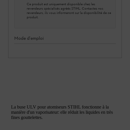
Ce produit est uniquement disponible chez les
revendeurs spécialisés agréés STIHL. Contactez nos
revendeurs, ils vous informeront sur la disponibilité de ce
produit.
Mode d'emploi
La buse ULV pour atomiseurs STIHL fonctionne à la
manière d'un vaporisateur: elle réduit les liquides en très
fines gouttelettes.