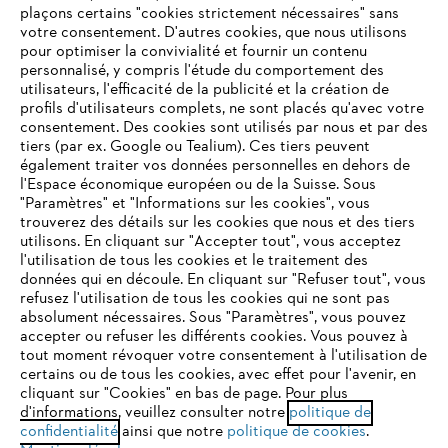
plaçons certains "cookies strictement nécessaires" sans
votre consentement. D'autres cookies, que nous utilisons
Questions fréquentes
pour optimiser la convivialité et fournir un contenu
personnalisé, y compris l'étude du comportement des
utilisateurs, l'efficacité de la publicité et la création de
profils d'utilisateurs complets, ne sont placés qu'avec votre
consentement. Des cookies sont utilisés par nous et par des
Service
tiers (par ex. Google ou Tealium). Ces tiers peuvent
également traiter vos données personnelles en dehors de
l'Espace économique européen ou de la Suisse. Sous
"Paramètres" et "Informations sur les cookies", vous
VOTRE NAVIGATEUR INTERNET
trouverez des détails sur les cookies que nous et des tiers
N'EST PLUS PRIS EN CHARGE
utilisons. En cliquant sur "Accepter tout", vous acceptez
Politique de protection des données
l'utilisation de tous les cookies et le traitement des
données qui en découle. En cliquant sur "Refuser tout", vous
Mentions légales
Cookies
refusez l'utilisation de tous les cookies qui ne sont pas
Vous utilisez un navigateur Internet que nous ne prenons plus
absolument nécessaires. Sous "Paramètres", vous pouvez
en charge, et certaines fonctionnalités de notre site ne
accepter ou refuser les différents cookies. Vous pouvez à
Informations juridiques
peuvent fonctionner correctement. Pour une utilisation
tout moment révoquer votre consentement à l'utilisation de
optimale de notre site, nous vous recommandons de passer à
certains ou de tous les cookies, avec effet pour l'avenir, en
cliquant sur "Cookies" en bas de page. Pour plus
l'un des navigateurs suivants :
STIHL VERTRIEBS AG, 8617 Mönchaltorf
d'informations, veuillez consulter notre
politique de
confidentialité
ainsi que notre
politique de cookies
.