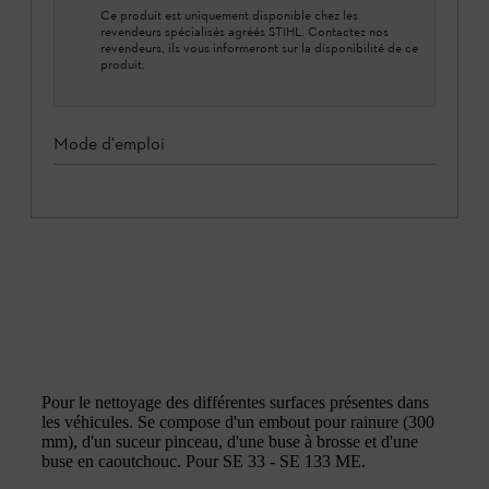
Ce produit est uniquement disponible chez les
revendeurs spécialisés agréés STIHL. Contactez nos
revendeurs, ils vous informeront sur la disponibilité de ce
produit.
Mode d'emploi
Pour le nettoyage des différentes surfaces présentes dans
les véhicules. Se compose d'un embout pour rainure (300
mm), d'un suceur pinceau, d'une buse à brosse et d'une
buse en caoutchouc. Pour SE 33 - SE 133 ME.