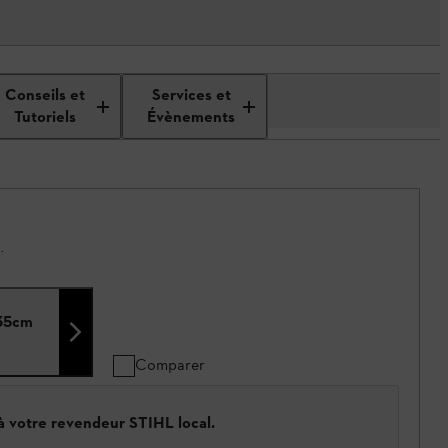
Conseils et
Services et
Tutoriels
Évènements
.
 35cm
Comparer
 à votre revendeur STIHL local.