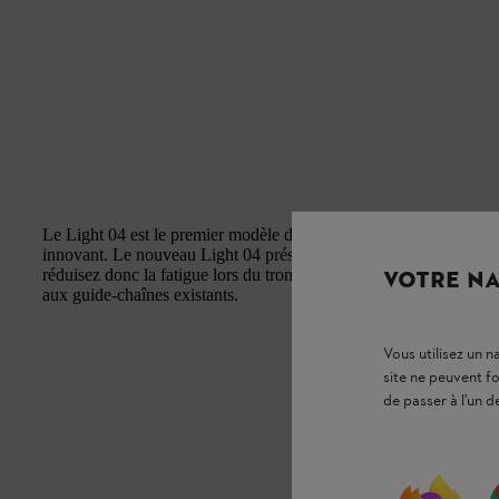
Le Light 04 est le premier modèle de guide-chaîne STIHL à béné
innovant. Le nouveau Light 04 présente une forme particulière. Vo
réduisez donc la fatigue lors du tronçonnage, car son profil élan
VOTRE NA
aux guide-chaînes existants.
Vous utilisez un 
site ne peuvent f
de passer à l'un d