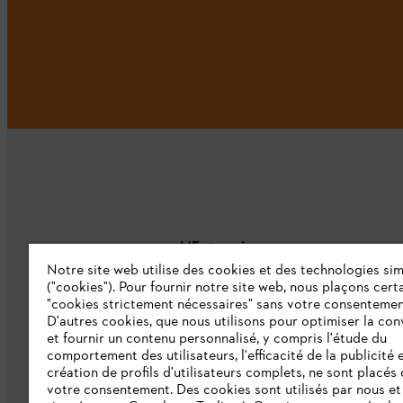
L'Entreprise
Notre site web utilise des cookies et des technologies sim
("cookies"). Pour fournir notre site web, nous plaçons cert
À propos de nous
"cookies strictement nécessaires" sans votre consentemen
D'autres cookies, que nous utilisons pour optimiser la conv
Catalogue
et fournir un contenu personnalisé, y compris l'étude du
comportement des utilisateurs, l'efficacité de la publicité e
Informations aux fournisseurs
création de profils d'utilisateurs complets, ne sont placés
Système d'alerte STIHL
votre consentement. Des cookies sont utilisés par nous et