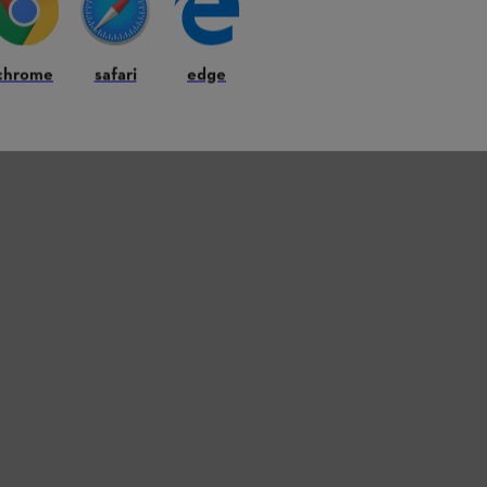
chrome
safari
edge