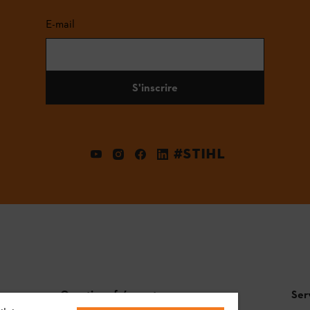
E-mail
S'inscrire
#STIHL
Questions fréquentes
Ser