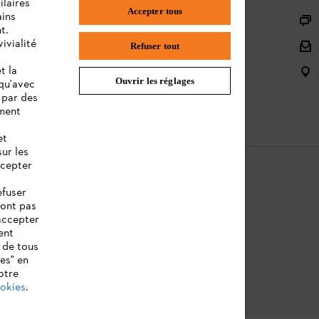
ilaires
Accepter tous
ains
L'Assortiment
t.
ivialité
Batteries et Matériel Électrique
Refuser tout
t la
Notices d'emploi
Ouvrir les réglages
 qu'avec
 par des
ement
et
sur les
ccepter
efuser
sont pas
ntions légales
Cookies
Informations juridiques
accepter
ent
 de tous
ies" en
otre
ookies
.