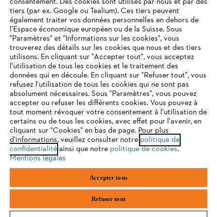
consentement. Des cookies sont utilisés par nous et par des
Service
tiers (par ex. Google ou Tealium). Ces tiers peuvent
également traiter vos données personnelles en dehors de
l'Espace économique européen ou de la Suisse. Sous
"Paramètres" et "Informations sur les cookies", vous
VOTRE NAVIGATEUR INTERNET
trouverez des détails sur les cookies que nous et des tiers
N'EST PLUS PRIS EN CHARGE
utilisons. En cliquant sur "Accepter tout", vous acceptez
Politique de protection des données
l'utilisation de tous les cookies et le traitement des
données qui en découle. En cliquant sur "Refuser tout", vous
Mentions légales
Cookies
refusez l'utilisation de tous les cookies qui ne sont pas
Vous utilisez un navigateur Internet que nous ne prenons plus
absolument nécessaires. Sous "Paramètres", vous pouvez
en charge, et certaines fonctionnalités de notre site ne
accepter ou refuser les différents cookies. Vous pouvez à
Informations juridiques
peuvent fonctionner correctement. Pour une utilisation
tout moment révoquer votre consentement à l'utilisation de
optimale de notre site, nous vous recommandons de passer à
certains ou de tous les cookies, avec effet pour l'avenir, en
cliquant sur "Cookies" en bas de page. Pour plus
l'un des navigateurs suivants :
STIHL VERTRIEBS AG, 8617 Mönchaltorf
d'informations, veuillez consulter notre
politique de
confidentialité
ainsi que notre
politique de cookies
.
Mentions légales
firefox
chrome
Accepter tous
safari
edge
Refuser tout