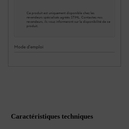
Ce produit est uniquement disponible chez les
revendeurs spécialisés agréés STIHL. Contactez nos
revendeurs, ils vous informeront sur la disponibilité de ce
produit.
Mode d'emploi
Caractéristiques techniques