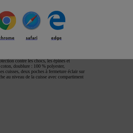
ravaux avec une
chrome
safari
edge
otection contre les chocs, les épines et
% coton, doublure : 100 % polyester,
des cuisses, deux poches à fermeture éclair sur
oche au niveau de la cuisse avec compartiment