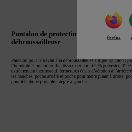
Pantalon de protection idéal pour les t
firefox
débroussailleuse
Pantalon pour le travail à la débroussailleuse à triple fonction : pr
l’humidité. Couleur tourbe, tissu extérieur : 65 % polyester, 35 
extrêmement thermoactif, fermetures éclair d’aération à l’arrière 
les hanches, poche arrière et poche pour mètre pliant à droite, p
pour téléphone portable intégré à gauche.