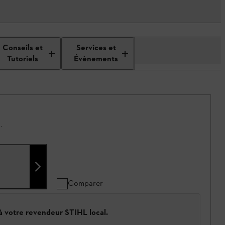
Conseils et
Services et
Tutoriels
Évènements
.
Comparer
 à votre revendeur STIHL local.