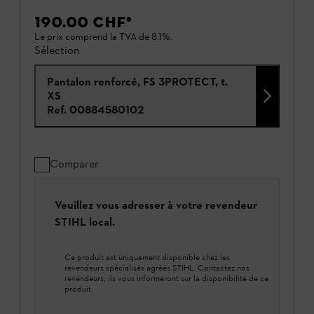
190.00 CHF
*
Le prix comprend la TVA de 8.1%.
Sélection
Pantalon renforcé, FS 3PROTECT, t.
XS
Ref.
00884580102
Comparer
Veuillez vous adresser à votre revendeur
STIHL local.
Ce produit est uniquement disponible chez les
revendeurs spécialisés agréés STIHL. Contactez nos
revendeurs, ils vous informeront sur la disponibilité de ce
produit.