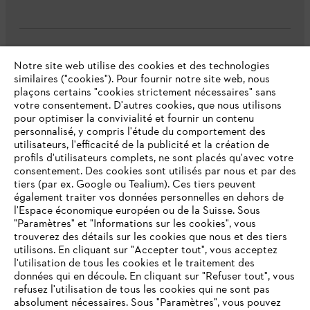
L'Entreprise
Notre site web utilise des cookies et des technologies
similaires ("cookies"). Pour fournir notre site web, nous
plaçons certains "cookies strictement nécessaires" sans
votre consentement. D'autres cookies, que nous utilisons
Questions fréquentes
pour optimiser la convivialité et fournir un contenu
personnalisé, y compris l'étude du comportement des
utilisateurs, l'efficacité de la publicité et la création de
profils d'utilisateurs complets, ne sont placés qu'avec votre
consentement. Des cookies sont utilisés par nous et par des
Service
tiers (par ex. Google ou Tealium). Ces tiers peuvent
également traiter vos données personnelles en dehors de
l'Espace économique européen ou de la Suisse. Sous
"Paramètres" et "Informations sur les cookies", vous
VOTRE NAVIGATEUR INTERNET
trouverez des détails sur les cookies que nous et des tiers
N'EST PLUS PRIS EN CHARGE
utilisons. En cliquant sur "Accepter tout", vous acceptez
Politique de protection des données
l'utilisation de tous les cookies et le traitement des
données qui en découle. En cliquant sur "Refuser tout", vous
Mentions légales
Cookies
refusez l'utilisation de tous les cookies qui ne sont pas
Vous utilisez un navigateur Internet que nous ne prenons plus
absolument nécessaires. Sous "Paramètres", vous pouvez