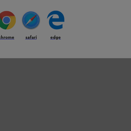
ravaux avec une
ctive contre les chocs, de longues ouvertures
s FS. La jambière FS, en instance de brevet,
chrome
safari
edge
che intérieure. De nombreuses poches pratiques.