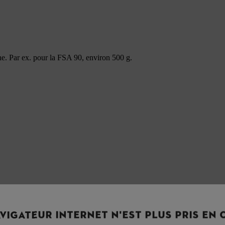
ne. Par ex. pour la FSA 90, environ 500 g.
VIGATEUR INTERNET N'EST PLUS PRIS EN