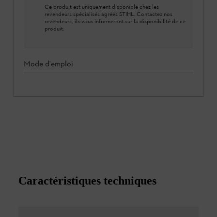
Ce produit est uniquement disponible chez les
revendeurs spécialisés agréés STIHL. Contactez nos
revendeurs, ils vous informeront sur la disponibilité de ce
produit.
Mode d'emploi
Caractéristiques techniques