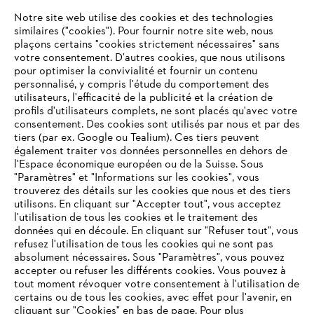
L'Entreprise
Notre site web utilise des cookies et des technologies
similaires ("cookies"). Pour fournir notre site web, nous
plaçons certains "cookies strictement nécessaires" sans
votre consentement. D'autres cookies, que nous utilisons
Questions fréquentes
pour optimiser la convivialité et fournir un contenu
personnalisé, y compris l'étude du comportement des
utilisateurs, l'efficacité de la publicité et la création de
profils d'utilisateurs complets, ne sont placés qu'avec votre
consentement. Des cookies sont utilisés par nous et par des
Service
tiers (par ex. Google ou Tealium). Ces tiers peuvent
également traiter vos données personnelles en dehors de
l'Espace économique européen ou de la Suisse. Sous
"Paramètres" et "Informations sur les cookies", vous
VOTRE NAVIGATEUR INTERNET
trouverez des détails sur les cookies que nous et des tiers
N'EST PLUS PRIS EN CHARGE
utilisons. En cliquant sur "Accepter tout", vous acceptez
Politique de protection des données
l'utilisation de tous les cookies et le traitement des
données qui en découle. En cliquant sur "Refuser tout", vous
Mentions légales
Cookies
refusez l'utilisation de tous les cookies qui ne sont pas
Vous utilisez un navigateur Internet que nous ne prenons plus
absolument nécessaires. Sous "Paramètres", vous pouvez
en charge, et certaines fonctionnalités de notre site ne
accepter ou refuser les différents cookies. Vous pouvez à
Informations juridiques
peuvent fonctionner correctement. Pour une utilisation
tout moment révoquer votre consentement à l'utilisation de
optimale de notre site, nous vous recommandons de passer à
certains ou de tous les cookies, avec effet pour l'avenir, en
cliquant sur "Cookies" en bas de page. Pour plus
l'un des navigateurs suivants :