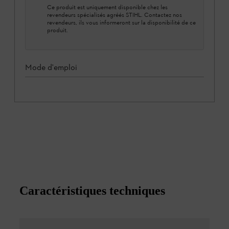
Ce produit est uniquement disponible chez les
revendeurs spécialisés agréés STIHL. Contactez nos
revendeurs, ils vous informeront sur la disponibilité de ce
produit.
Mode d'emploi
Caractéristiques techniques