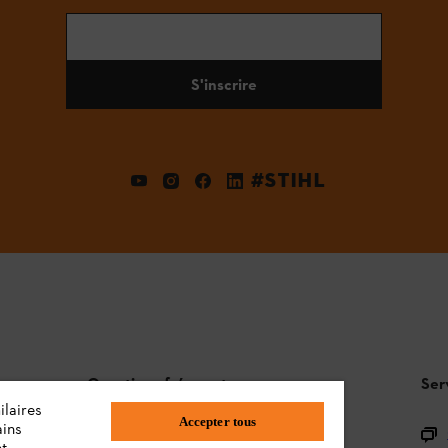
S'inscrire
#STIHL
Questions fréquentes
Ser
ilaires
Accepter tous
ains
L'Assortiment