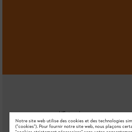
L'Entreprise
Notre site web utilise des cookies et des technologies sim
("cookies"). Pour fournir notre site web, nous plaçons cert
À propos de nous