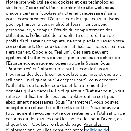
Notre site web utilise des cookies et des technologies
similaires ("cookies"). Pour fournir notre site web, nous
plaçons certains "cookies strictement nécessaires" sans
votre consentement. D'autres cookies, que nous utilisons
Questions fréquentes
pour optimiser la convivialité et fournir un contenu
personnalisé, y compris l'étude du comportement des
utilisateurs, l'efficacité de la publicité et la création de
profils d'utilisateurs complets, ne sont placés qu'avec votre
consentement. Des cookies sont utilisés par nous et par des
Service
tiers (par ex. Google ou Tealium). Ces tiers peuvent
également traiter vos données personnelles en dehors de
l'Espace économique européen ou de la Suisse. Sous
"Paramètres" et "Informations sur les cookies", vous
VOTRE NAVIGATEUR INTERNET
trouverez des détails sur les cookies que nous et des tiers
N'EST PLUS PRIS EN CHARGE
utilisons. En cliquant sur "Accepter tout", vous acceptez
Politique de protection des données
l'utilisation de tous les cookies et le traitement des
données qui en découle. En cliquant sur "Refuser tout", vous
Mentions légales
Cookies
refusez l'utilisation de tous les cookies qui ne sont pas
Vous utilisez un navigateur Internet que nous ne prenons plus
absolument nécessaires. Sous "Paramètres", vous pouvez
en charge, et certaines fonctionnalités de notre site ne
accepter ou refuser les différents cookies. Vous pouvez à
Informations juridiques
peuvent fonctionner correctement. Pour une utilisation
tout moment révoquer votre consentement à l'utilisation de
optimale de notre site, nous vous recommandons de passer à
certains ou de tous les cookies, avec effet pour l'avenir, en
cliquant sur "Cookies" en bas de page. Pour plus
l'un des navigateurs suivants :
STIHL VERTRIEBS AG, 8617 Mönchaltorf
d'informations, veuillez consulter notre
politique de