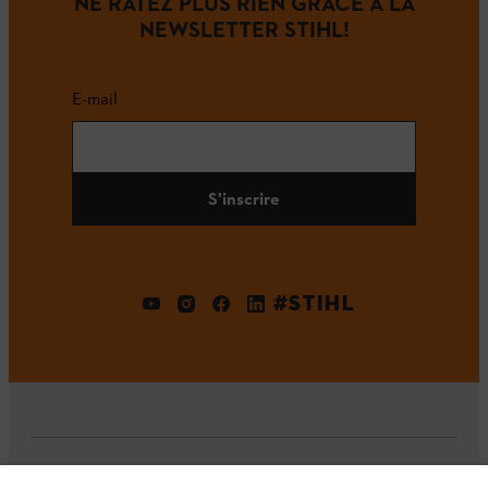
NE RATEZ PLUS RIEN GRÂCE À LA
NEWSLETTER STIHL!
E-mail
S'inscrire
#STIHL
L'Entreprise