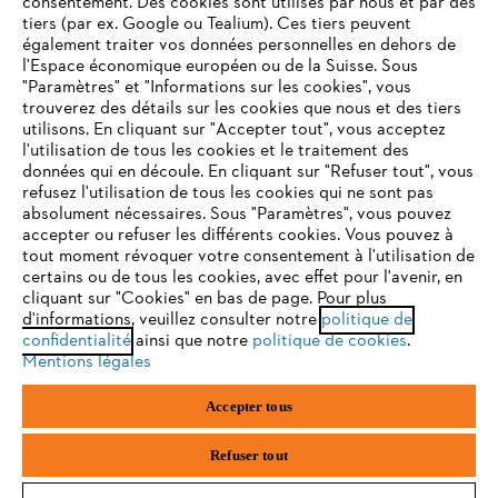
consentement. Des cookies sont utilisés par nous et par des
Service
tiers (par ex. Google ou Tealium). Ces tiers peuvent
également traiter vos données personnelles en dehors de
l'Espace économique européen ou de la Suisse. Sous
"Paramètres" et "Informations sur les cookies", vous
VOTRE NAVIGATEUR INTERNET
trouverez des détails sur les cookies que nous et des tiers
N'EST PLUS PRIS EN CHARGE
utilisons. En cliquant sur "Accepter tout", vous acceptez
Politique de protection des données
l'utilisation de tous les cookies et le traitement des
données qui en découle. En cliquant sur "Refuser tout", vous
Mentions légales
Cookies
refusez l'utilisation de tous les cookies qui ne sont pas
Vous utilisez un navigateur Internet que nous ne prenons plus
absolument nécessaires. Sous "Paramètres", vous pouvez
en charge, et certaines fonctionnalités de notre site ne
accepter ou refuser les différents cookies. Vous pouvez à
Informations juridiques
peuvent fonctionner correctement. Pour une utilisation
tout moment révoquer votre consentement à l'utilisation de
optimale de notre site, nous vous recommandons de passer à
certains ou de tous les cookies, avec effet pour l'avenir, en
cliquant sur "Cookies" en bas de page. Pour plus
l'un des navigateurs suivants :
STIHL VERTRIEBS AG, 8617 Mönchaltorf
d'informations, veuillez consulter notre
politique de
confidentialité
ainsi que notre
politique de cookies
.
Mentions légales
firefox
chrome
Accepter tous
safari
edge
Refuser tout