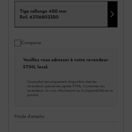
Tige rallonge 450 mm
Ref.
43116802350
Comparer
Veuillez vous adresser à votre revendeur
STIHL local.
Ce produit est uniquement disponible chez les
revendeurs spécialisés agréés STIHL. Contactez nos
revendeurs, ils vous informeront sur la disponibilité de ce
produit.
Mode d'emploi