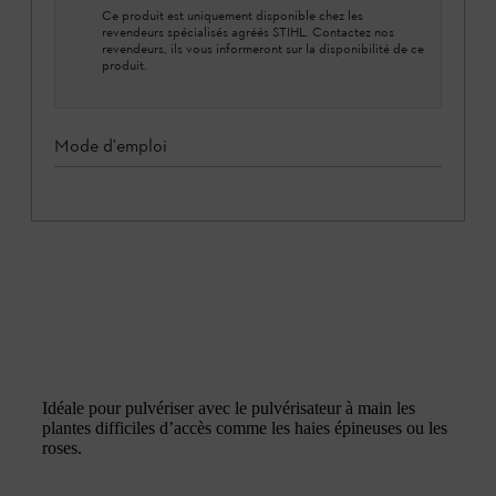
Ce produit est uniquement disponible chez les
revendeurs spécialisés agréés STIHL. Contactez nos
revendeurs, ils vous informeront sur la disponibilité de ce
produit.
Mode d'emploi
Idéale pour pulvériser avec le pulvérisateur à main les
plantes difficiles d’accès comme les haies épineuses ou les
roses.