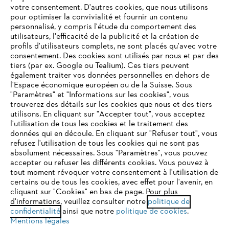
votre consentement. D'autres cookies, que nous utilisons
Questions fréquentes
pour optimiser la convivialité et fournir un contenu
personnalisé, y compris l'étude du comportement des
utilisateurs, l'efficacité de la publicité et la création de
profils d'utilisateurs complets, ne sont placés qu'avec votre
consentement. Des cookies sont utilisés par nous et par des
Service
tiers (par ex. Google ou Tealium). Ces tiers peuvent
également traiter vos données personnelles en dehors de
l'Espace économique européen ou de la Suisse. Sous
"Paramètres" et "Informations sur les cookies", vous
VOTRE NAVIGATEUR INTERNET
trouverez des détails sur les cookies que nous et des tiers
N'EST PLUS PRIS EN CHARGE
utilisons. En cliquant sur "Accepter tout", vous acceptez
Politique de protection des données
l'utilisation de tous les cookies et le traitement des
données qui en découle. En cliquant sur "Refuser tout", vous
Mentions légales
Cookies
refusez l'utilisation de tous les cookies qui ne sont pas
Vous utilisez un navigateur Internet que nous ne prenons plus
absolument nécessaires. Sous "Paramètres", vous pouvez
en charge, et certaines fonctionnalités de notre site ne
accepter ou refuser les différents cookies. Vous pouvez à
Informations juridiques
peuvent fonctionner correctement. Pour une utilisation
tout moment révoquer votre consentement à l'utilisation de
optimale de notre site, nous vous recommandons de passer à
certains ou de tous les cookies, avec effet pour l'avenir, en
cliquant sur "Cookies" en bas de page. Pour plus
l'un des navigateurs suivants :
STIHL VERTRIEBS AG, 8617 Mönchaltorf
d'informations, veuillez consulter notre
politique de
confidentialité
ainsi que notre
politique de cookies
.
Mentions légales