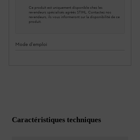
Ce produit est uniquement disponible chez les
revendeurs spécialisés agréés STIHL. Contactez nos
revendeurs, ils vous informeront sur la disponibilité de ce
produit.
Mode d'emploi
Caractéristiques techniques