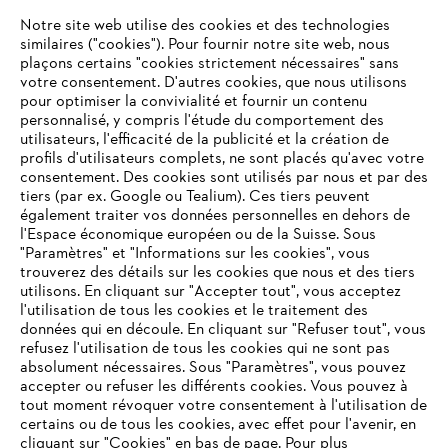
L'Entreprise
Notre site web utilise des cookies et des technologies
similaires ("cookies"). Pour fournir notre site web, nous
plaçons certains "cookies strictement nécessaires" sans
votre consentement. D'autres cookies, que nous utilisons
Questions fréquentes
pour optimiser la convivialité et fournir un contenu
personnalisé, y compris l'étude du comportement des
utilisateurs, l'efficacité de la publicité et la création de
profils d'utilisateurs complets, ne sont placés qu'avec votre
consentement. Des cookies sont utilisés par nous et par des
Service
tiers (par ex. Google ou Tealium). Ces tiers peuvent
également traiter vos données personnelles en dehors de
l'Espace économique européen ou de la Suisse. Sous
"Paramètres" et "Informations sur les cookies", vous
VOTRE NAVIGATEUR INTERNET
trouverez des détails sur les cookies que nous et des tiers
N'EST PLUS PRIS EN CHARGE
utilisons. En cliquant sur "Accepter tout", vous acceptez
Politique de protection des données
l'utilisation de tous les cookies et le traitement des
données qui en découle. En cliquant sur "Refuser tout", vous
Mentions légales
Cookies
refusez l'utilisation de tous les cookies qui ne sont pas
Vous utilisez un navigateur Internet que nous ne prenons plus
absolument nécessaires. Sous "Paramètres", vous pouvez
en charge, et certaines fonctionnalités de notre site ne
accepter ou refuser les différents cookies. Vous pouvez à
Informations juridiques
peuvent fonctionner correctement. Pour une utilisation
tout moment révoquer votre consentement à l'utilisation de
optimale de notre site, nous vous recommandons de passer à
certains ou de tous les cookies, avec effet pour l'avenir, en
cliquant sur "Cookies" en bas de page. Pour plus
l'un des navigateurs suivants :