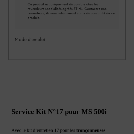
Ce produit est uniquement disponible chez les
revendeurs spécialisés agréés STIHL. Contactez nos
revendeurs, ils vous informeront sur la disponibilité de ce
produit.
Mode d'emploi
Service Kit N°17 pour MS 500i
Avec le kit d’entretien 17 pour les
tronçonneuses