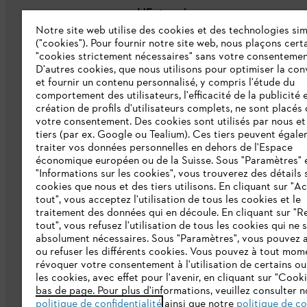
L'Entreprise
Notre site web utilise des cookies et des technologies sim
("cookies"). Pour fournir notre site web, nous plaçons cert
À propos de nous
"cookies strictement nécessaires" sans votre consentemen
D'autres cookies, que nous utilisons pour optimiser la conv
Catalogue
et fournir un contenu personnalisé, y compris l'étude du
comportement des utilisateurs, l'efficacité de la publicité e
Informations aux fournisseurs
création de profils d'utilisateurs complets, ne sont placés
Système d'alerte STIHL
votre consentement. Des cookies sont utilisés par nous et
tiers (par ex. Google ou Tealium). Ces tiers peuvent égal
traiter vos données personnelles en dehors de l'Espace
économique européen ou de la Suisse. Sous "Paramètres" 
"Informations sur les cookies", vous trouverez des détails 
cookies que nous et des tiers utilisons. En cliquant sur "A
tout", vous acceptez l'utilisation de tous les cookies et le
traitement des données qui en découle. En cliquant sur "R
tout", vous refusez l'utilisation de tous les cookies qui ne 
Politique de protection des données
Me
absolument nécessaires. Sous "Paramètres", vous pouvez 
ou refuser les différents cookies. Vous pouvez à tout mom
révoquer votre consentement à l'utilisation de certains ou
les cookies, avec effet pour l'avenir, en cliquant sur "Cook
bas de page. Pour plus d'informations, veuillez consulter n
politique de confidentialité
ainsi que notre
politique de c