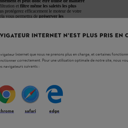
onnement et peut donc être utilisé de manière
filtration et
filtre même les saletés les plus
ous protégerez efficacement le moteur de votre
ela vous permettra de
préserver les
de continuer à démarrer votre machine aussi
VIGATEUR INTERNET N'EST PLUS PRIS EN
est aussi recommandé de
remplacer
r une
combustion plus propre dans le moteur.
ères
avant qu’elles ne pénètrent dans le moteur.
navigateur Internet que nous ne prenons plus en charge, et certaines fonctionn
e vie. Le filtre à carburant doit lui aussi être
onctionner correctement. Pour une utilisation optimale de notre site, nous 
icacement.
es navigateurs suivants :
est préférable d’utiliser la
clé multiple
pratique
ement intégré dans l’emballage du kit
le filtre à carburant.
Aucun outil
chrome
safari
edge