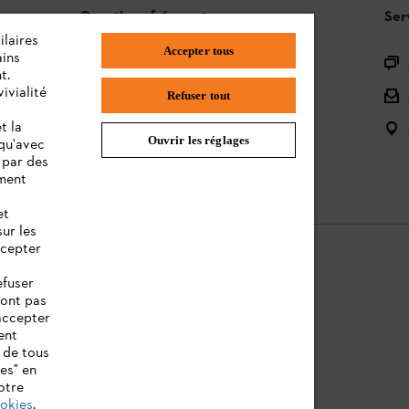
Questions fréquentes
Ser
ilaires
Accepter tous
ains
L'Assortiment
t.
ivialité
Batteries et Matériel Électrique
Refuser tout
t la
Notices d'emploi
Ouvrir les réglages
 qu'avec
 par des
ement
et
sur les
ccepter
efuser
sont pas
ntions légales
Cookies
Informations juridiques
accepter
ent
 de tous
ies" en
otre
ookies
.