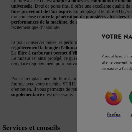
Le filtre à air HD2 est
adapté à toutes les conditions de foncti
universelle
. Doté de pores fins, il offre une excellente qualité de 
fines provenant de l’air aspiré
. En remplaçant le filtre HD2, v
tronçonneuse
contre la pénétration de poussières abrasives
. C
performances de la machine, de réduire la consommation
et 
facilement que d’habitude.
VOTRE NA
Et pour conserver toutes les performances de votre machine, il 
régulièrement la bougie d’allumage
. Cela permettra de garanti
Le filtre à carburant permet d’éliminer les particules étrang
Vous utilisez un 
Le moteur est ainsi protégé, ce qui contribue à prolonger sa durée d
site ne peuvent f
remplacé régulièrement pour pouvoir continuer à fonctionner eff
de passer à l'un d
Pour le remplacement du filtre à air et de la bougie d’allumage, il 
fournie avec votre machine STIHL. Un crochet en carton est égal
d’entretien. Il vous permettra de retirer et de remplacer facilement 
supplémentaire
n’est nécessaire.
firefox
Services et conseils