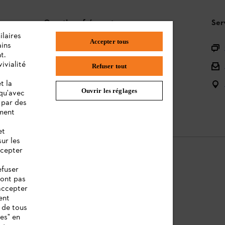
Questions fréquentes
Ser
ilaires
Accepter tous
ains
L'Assortiment
t.
ivialité
Batteries et Matériel Électrique
Refuser tout
t la
Notices d'emploi
Ouvrir les réglages
 qu'avec
 par des
ement
et
sur les
ccepter
efuser
sont pas
ntions légales
Cookies
Informations juridiques
accepter
ent
 de tous
ies" en