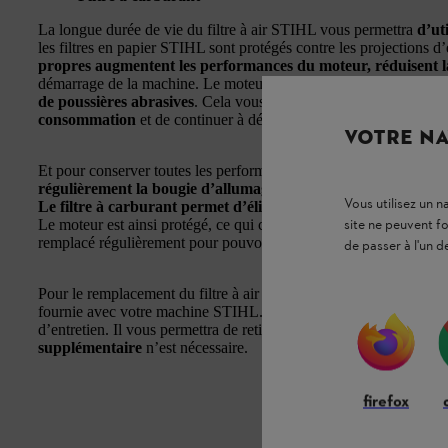
La longue durée de vie du filtre à air STIHL vous permettra
d’ut
les filtres en papier STIHL sont protégés contre les projections d
propres augmentent les performances du moteur, réduisent 
démarrage de la machine. Le moteur de votre machine est ainsi
p
de poussières abrasives
. Cela vous permettra de
préserver les 
consommation
et de continuer à démarrer votre machine aussi f
VOTRE NA
Et pour conserver toutes les performances de votre machine, il 
régulièrement la bougie d’allumage
. Cela permettra de garanti
Vous utilisez un 
Le filtre à carburant permet d’éliminer les particules étrang
site ne peuvent f
Le moteur est ainsi protégé, ce qui contribue à prolonger sa durée d
remplacé régulièrement pour pouvoir continuer à fonctionner eff
de passer à l'un d
Pour le remplacement du filtre à air et de la bougie d’allumage, il 
fournie avec votre machine STIHL. Un crochet en carton est égal
d’entretien. Il vous permettra de retirer et de remplacer facilement 
supplémentaire
n’est nécessaire.
firefox