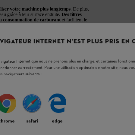
iliser votre machine plus longtemps
. De plus,
’eau grâce à leur surface enduite.
Des filtres
la consommation de carburant
et facilitent le
arfaitement protégé contre toute pénétration
performances de la machine, de réduire la
acilement que d’habitude.
VIGATEUR INTERNET N'EST PLUS PRIS EN
est aussi recommandé de
remplacer
r une
combustion plus propre dans le moteur.
navigateur Internet que nous ne prenons plus en charge, et certaines fonctionn
ères
avant qu’elles ne pénètrent dans le moteur.
onctionner correctement. Pour une utilisation optimale de notre site, nous 
e vie. Le filtre à carburant doit lui aussi être
icacement.
es navigateurs suivants :
est préférable d’utiliser la
clé multiple
pratique
ement intégré dans l’emballage du kit
le filtre à carburant.
Aucun outil
chrome
safari
edge