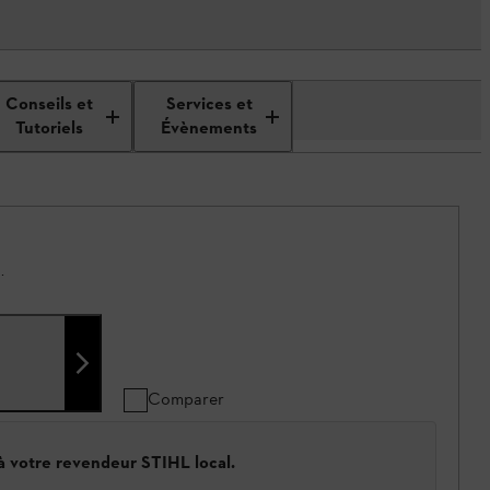
Conseils et
Services et
Tutoriels
Évènements
.
Comparer
 à votre revendeur STIHL local.