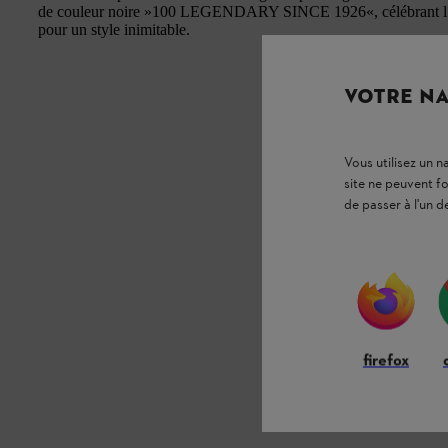
de couleur noire »100 LEGENDARY SINCE 1926«, célébrant l’ann
pour un style inimitable.
VOTRE NA
Vous utilisez un 
site ne peuvent f
de passer à l'un d
firefox