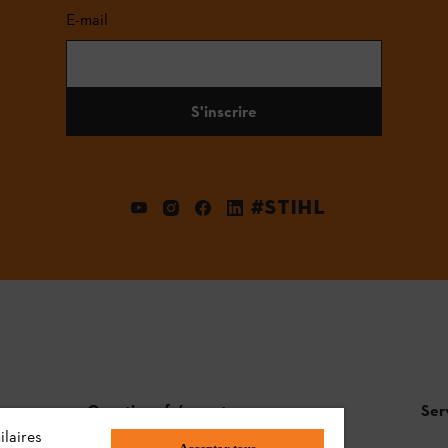
E-mail
S'inscrire
#STIHL
Questions fréquentes
Ser
ilaires