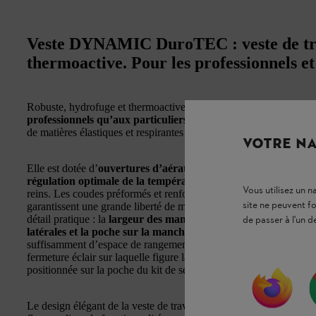
Veste DYNAMIC DuroTEC : veste de trav
thermoactive. Pour les professionnels et 
Robuste, hydrofuge et thermoactive, la veste de travail STI
professionnels qu’aux particuliers exigeants
. La veste est dis
de matières élastiques et respirantes assure une
grande liberté d
VOTRE NA
Elle est dotée d’
ouvertures d’aération réglables avec fermetur
régulation optimale de la température corporelle
. Un dos ral
Vous utilisez un 
reins. Les coudes préformés et renforcés sont imperméables et c
site ne peuvent f
garantissent une grande liberté de mouvement et offrent une protec
détail pratique : la
largeur des manches est réglable
par velcro
de passer à l'un d
latérales et la poche sur la manche
, toutes munies d’une fermetu
suffisamment d’espace de rangement pour transporter par exempl
fermeture éclair sur laquelle figure la mention « Premiers secours 
positionnée sur la poche du kit de secours.
Le design élégant de la veste de travail DYNAMIC DuroTEC, ag