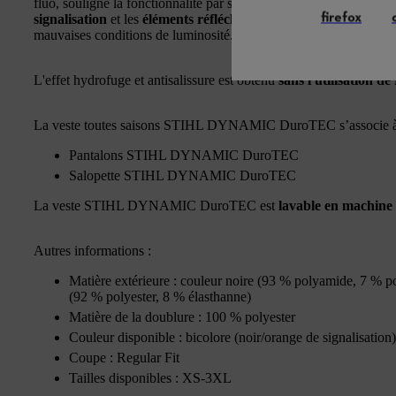
fluo, souligne la fonctionnalité par son style original et marquant
firefox
signalisation
et les
éléments réfléchissants
assurent quant à eu
mauvaises conditions de luminosité.
L'effet hydrofuge et antisalissure est obtenu
sans l'utilisation d
La veste toutes saisons STIHL DYNAMIC DuroTEC s’associe à la
Pantalons STIHL DYNAMIC DuroTEC
Salopette STIHL DYNAMIC DuroTEC
La veste STIHL DYNAMIC DuroTEC est
lavable en machine
Autres informations :
Matière extérieure : couleur noire (93 % polyamide, 7 % po
(92 % polyester, 8 % élasthanne)
Matière de la doublure : 100 % polyester
Couleur disponible : bicolore (noir/orange de signalisation)
Coupe : Regular Fit
Tailles disponibles : XS-3XL