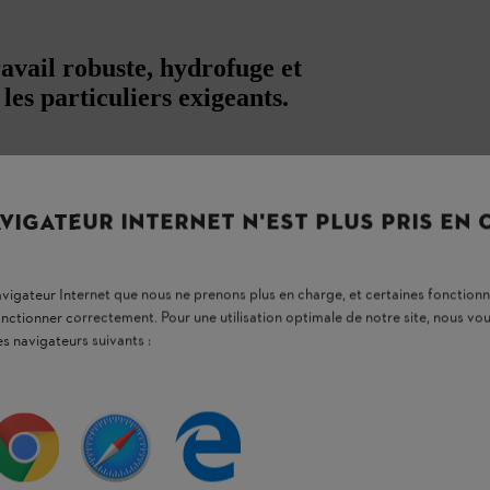
ail robuste, hydrofuge et
les particuliers exigeants.
HL DYNAMIC DuroTEC convient tant
aux
ponible dans la coupe Regular Fit. Son mélange
e mouvement et un confort élevé
.
VIGATEUR INTERNET N'EST PLUS PRIS EN
e éclair
sous les bras qui contribuent à
une
longé protège de l'hypothermie au niveau des
navigateur Internet que nous ne prenons plus en charge, et certaines fonctionn
onstitués d’une membrane thermoactive. Ils
onctionner correctement. Pour une utilisation optimale de notre site, nous 
tion contre les épines et l’abrasion. Autre
. La
poche de poitrine, les deux poches
es navigateurs suivants :
re éclair, ainsi que la poche intérieure offrent
e votre smartphone. Une languette pour
» est fournie avec la veste. Elle peut être
rémenté d’éléments plaqués de couleur vert