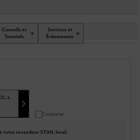
Conseils et
Services et
Tutoriels
Évènements
.
C, t.
Comparer
 à votre revendeur STIHL local.