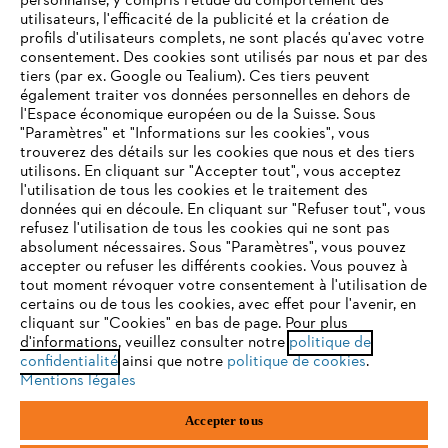
personnalisé, y compris l'étude du comportement des
utilisateurs, l'efficacité de la publicité et la création de
profils d'utilisateurs complets, ne sont placés qu'avec votre
consentement. Des cookies sont utilisés par nous et par des
Service
tiers (par ex. Google ou Tealium). Ces tiers peuvent
également traiter vos données personnelles en dehors de
l'Espace économique européen ou de la Suisse. Sous
"Paramètres" et "Informations sur les cookies", vous
VOTRE NAVIGATEUR INTERNET
trouverez des détails sur les cookies que nous et des tiers
N'EST PLUS PRIS EN CHARGE
utilisons. En cliquant sur "Accepter tout", vous acceptez
Politique de protection des données
l'utilisation de tous les cookies et le traitement des
données qui en découle. En cliquant sur "Refuser tout", vous
Mentions légales
Cookies
refusez l'utilisation de tous les cookies qui ne sont pas
Vous utilisez un navigateur Internet que nous ne prenons plus
absolument nécessaires. Sous "Paramètres", vous pouvez
en charge, et certaines fonctionnalités de notre site ne
accepter ou refuser les différents cookies. Vous pouvez à
Informations juridiques
peuvent fonctionner correctement. Pour une utilisation
tout moment révoquer votre consentement à l'utilisation de
optimale de notre site, nous vous recommandons de passer à
certains ou de tous les cookies, avec effet pour l'avenir, en
cliquant sur "Cookies" en bas de page. Pour plus
l'un des navigateurs suivants :
STIHL VERTRIEBS AG, 8617 Mönchaltorf
d'informations, veuillez consulter notre
politique de
confidentialité
ainsi que notre
politique de cookies
.
Mentions légales
firefox
chrome
Accepter tous