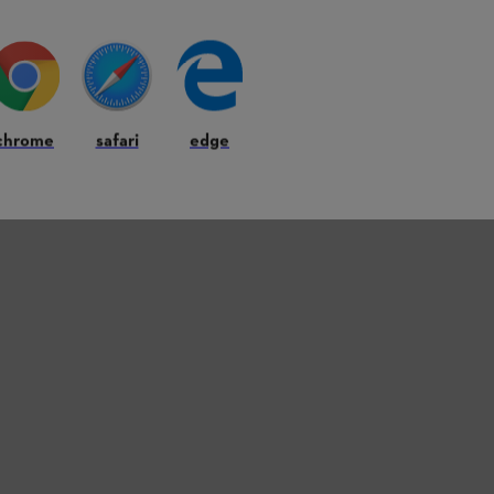
chrome
safari
edge