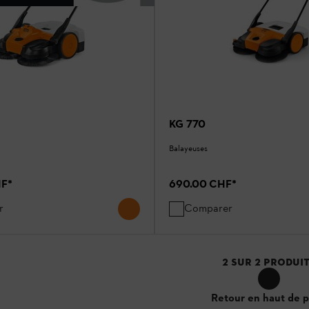
KG 770
Balayeuses
HF
*
690.00 CHF
*
r
Comparer
2
SUR
2
PRODUI
Retour en haut de 