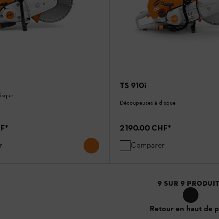
TS 910i
isque
Découpeuses à disque
HF
*
2 190.00 CHF
*
r
Comparer
9
SUR
9
PRODUI
Retour en haut de 