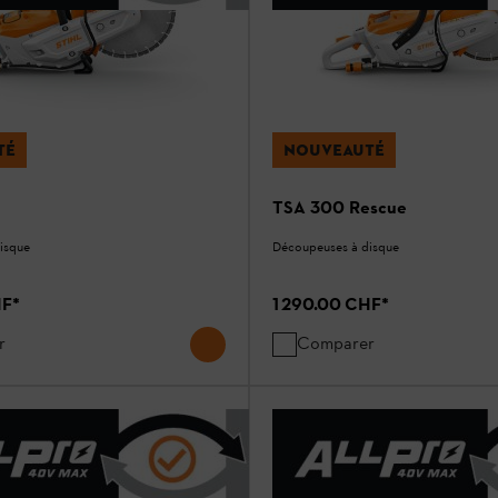
TÉ
NOUVEAUTÉ
TSA 300 Rescue
isque
Découpeuses à disque
HF
*
1 290.00 CHF
*
r
Comparer