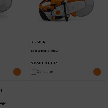
TS 500i
Découpeuses à disque
2 060.00 CHF
*
Comparer
TS
page