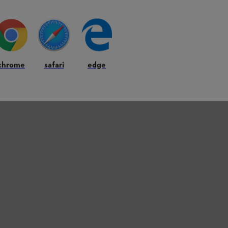
chrome
safari
edge