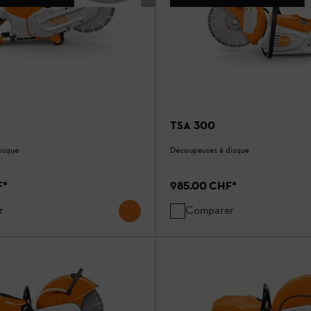
TSA 300
isque
Découpeuses à disque
F
*
985.00 CHF
*
r
Comparer