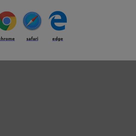
chrome
safari
edge