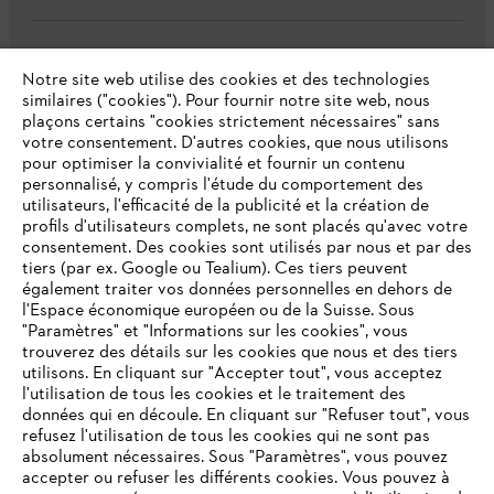
L'Entreprise
Notre site web utilise des cookies et des technologies
similaires ("cookies"). Pour fournir notre site web, nous
plaçons certains "cookies strictement nécessaires" sans
votre consentement. D'autres cookies, que nous utilisons
Questions fréquentes
pour optimiser la convivialité et fournir un contenu
personnalisé, y compris l'étude du comportement des
utilisateurs, l'efficacité de la publicité et la création de
profils d'utilisateurs complets, ne sont placés qu'avec votre
consentement. Des cookies sont utilisés par nous et par des
Service
tiers (par ex. Google ou Tealium). Ces tiers peuvent
également traiter vos données personnelles en dehors de
l'Espace économique européen ou de la Suisse. Sous
"Paramètres" et "Informations sur les cookies", vous
VOTRE NAVIGATEUR INTERNET
trouverez des détails sur les cookies que nous et des tiers
N'EST PLUS PRIS EN CHARGE
utilisons. En cliquant sur "Accepter tout", vous acceptez
Politique de protection des données
l'utilisation de tous les cookies et le traitement des
données qui en découle. En cliquant sur "Refuser tout", vous
Mentions légales
Cookies
refusez l'utilisation de tous les cookies qui ne sont pas
Vous utilisez un navigateur Internet que nous ne prenons plus
absolument nécessaires. Sous "Paramètres", vous pouvez
en charge, et certaines fonctionnalités de notre site ne
accepter ou refuser les différents cookies. Vous pouvez à
Informations juridiques
peuvent fonctionner correctement. Pour une utilisation