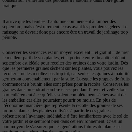
conseils sur
l’entretien des pelouses à l’automne
dans notre guide
pratique.
Il arrive que les feuilles d’automne commencent à tomber dès
septembre, mais c’est rarement le cas avant les premières gelées. Le
ratissage ne devrait donc pas encore être un travail de jardinage trop
pénible.
Conserver les semences est un moyen excellent – et gratuit – de tirer
le meilleur parti de vos plantes, et la période entre fin août et début
septembre est idéale pour récolter des graines dans votre jardin. Dès
que les premières graines sèchent sur les plantes, vous pouvez les
récolter – ne les récoltez pas trop tôt, car seules les graines à maturité
germeront convenablement par la suite. Lorsque les grappes de fruits
commencent à brunir, elles sont prêtes pour la récolte. Conservez les
graines dans un endroit sombre et sec pendant l’hiver et veillez tout
particulièrement à ce qu’elles soient complètement sèches avant de
les emballer, car elles pourraient pourrir ou moisir. En plus de
l’économie financière que représente la récolte des graines de ses
propres plantes, les plantes cultivées à partir de ces graines
présenteront l’avantage indéniable d’être familiarisées avec le sol de
votre jardin et se sentiront bien dans cet environnement. C’est un
bon moyen de s’assurer que les générations futures de plantes se
sentiront aussi chez elles dans votre jardin.