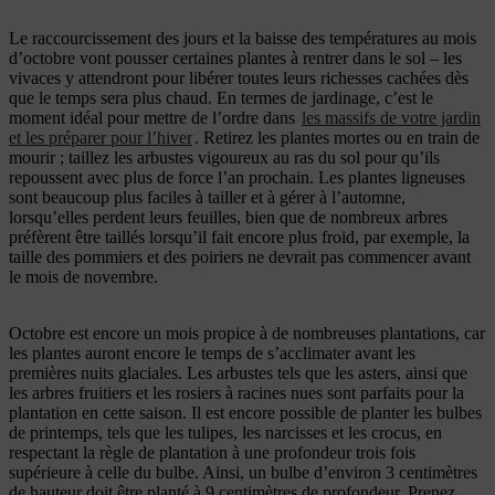
Le raccourcissement des jours et la baisse des températures au mois
d’octobre vont pousser certaines plantes à rentrer dans le sol – les
vivaces y attendront pour libérer toutes leurs richesses cachées dès
que le temps sera plus chaud. En termes de jardinage, c’est le
moment idéal pour mettre de l’ordre dans
les massifs de votre jardin
et les préparer pour l’hiver
. Retirez les plantes mortes ou en train de
mourir ; taillez les arbustes vigoureux au ras du sol pour qu’ils
repoussent avec plus de force l’an prochain. Les plantes ligneuses
sont beaucoup plus faciles à tailler et à gérer à l’automne,
lorsqu’elles perdent leurs feuilles, bien que de nombreux arbres
préfèrent être taillés lorsqu’il fait encore plus froid, par exemple, la
taille des pommiers et des poiriers ne devrait pas commencer avant
le mois de novembre.
Octobre est encore un mois propice à de nombreuses plantations, car
les plantes auront encore le temps de s’acclimater avant les
premières nuits glaciales. Les arbustes tels que les asters, ainsi que
les arbres fruitiers et les rosiers à racines nues sont parfaits pour la
plantation en cette saison. Il est encore possible de planter les bulbes
de printemps, tels que les tulipes, les narcisses et les crocus, en
respectant la règle de plantation à une profondeur trois fois
supérieure à celle du bulbe. Ainsi, un bulbe d’environ 3 centimètres
de hauteur doit être planté à 9 centimètres de profondeur. Prenez