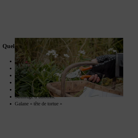
Quelques plantes à floraison automnale :
Marguerite de la Saint Michel
Agastache
Dahlia
Seringa
Anémone d’automne
Saxifrage d’automne
Galane « tête de tortue »