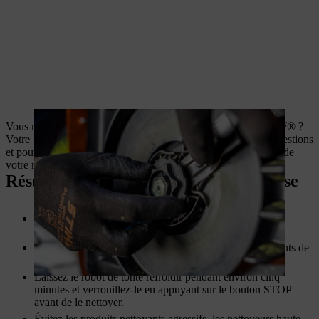
Vous n’êtes pas sûr de comment utiliser au mieux votre iMOW® ?
Votre
revendeur STIHL
sera ravi de répondre à toutes vos questions
et pourra également réaliser les travaux d’entretien importants de
votre robot.
Résumé : nettoyage d’un robot tondeuse
Nettoyez votre tondeuse une fois par semaine lors de
conditions météorologiques normales.
Lisez toujours les consignes de sécurité et portez des gants de
travail résistants.
Laissez le robot de tonte refroidir pendant environ cinq
minutes et verrouillez-le en appuyant sur le bouton STOP
avant de le nettoyer.
Évitez les produits nettoyants agressifs, les nettoyeurs haute