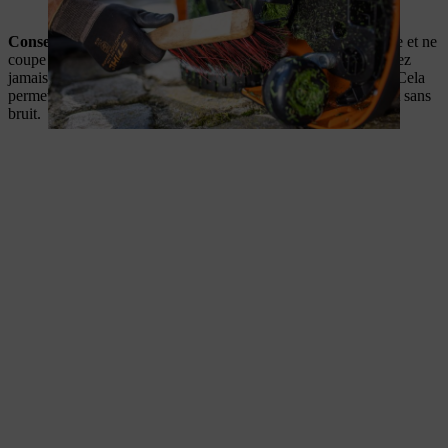
Conseil professionnel STIHL
: Lorsque votre lame s’émousse et ne
coupe plus comme il faut, il est temps de la remplacer. N’affûtez
jamais une lame émoussée, vous devez toujours la remplacer. Cela
permettra à votre robot de tonte de fonctionner correctement et sans
bruit.