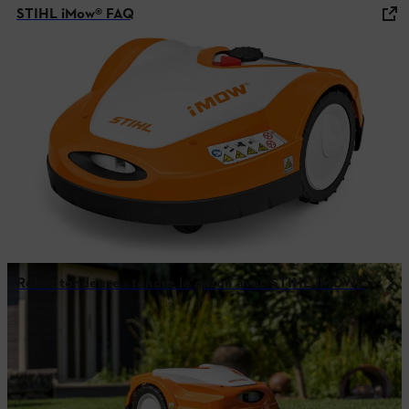
STIHL iMow® FAQ
Robot tondeuse : tondre le gazon avec STIHL ¡MOW®