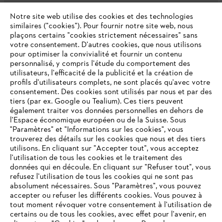
L'Entreprise
Notre site web utilise des cookies et des technologies
similaires ("cookies"). Pour fournir notre site web, nous
plaçons certains "cookies strictement nécessaires" sans
votre consentement. D'autres cookies, que nous utilisons
Questions fréquentes
pour optimiser la convivialité et fournir un contenu
personnalisé, y compris l'étude du comportement des
utilisateurs, l'efficacité de la publicité et la création de
profils d'utilisateurs complets, ne sont placés qu'avec votre
consentement. Des cookies sont utilisés par nous et par des
Service
tiers (par ex. Google ou Tealium). Ces tiers peuvent
également traiter vos données personnelles en dehors de
l'Espace économique européen ou de la Suisse. Sous
"Paramètres" et "Informations sur les cookies", vous
VOTRE NAVIGATEUR INTERNET
trouverez des détails sur les cookies que nous et des tiers
N'EST PLUS PRIS EN CHARGE
utilisons. En cliquant sur "Accepter tout", vous acceptez
Politique de protection des données
l'utilisation de tous les cookies et le traitement des
données qui en découle. En cliquant sur "Refuser tout", vous
Mentions légales
Cookies
refusez l'utilisation de tous les cookies qui ne sont pas
Vous utilisez un navigateur Internet que nous ne prenons plus
absolument nécessaires. Sous "Paramètres", vous pouvez
en charge, et certaines fonctionnalités de notre site ne
accepter ou refuser les différents cookies. Vous pouvez à
Informations juridiques
peuvent fonctionner correctement. Pour une utilisation
tout moment révoquer votre consentement à l'utilisation de
optimale de notre site, nous vous recommandons de passer à
certains ou de tous les cookies, avec effet pour l'avenir, en