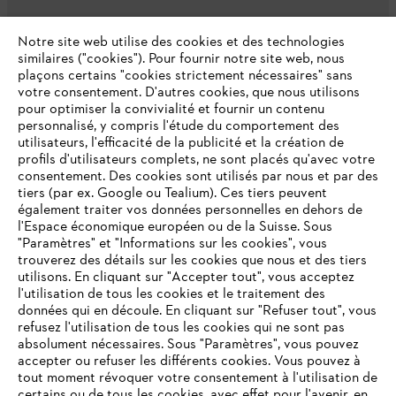
L'Entreprise
Notre site web utilise des cookies et des technologies
similaires ("cookies"). Pour fournir notre site web, nous
plaçons certains "cookies strictement nécessaires" sans
votre consentement. D'autres cookies, que nous utilisons
Questions fréquentes
pour optimiser la convivialité et fournir un contenu
personnalisé, y compris l'étude du comportement des
utilisateurs, l'efficacité de la publicité et la création de
profils d'utilisateurs complets, ne sont placés qu'avec votre
consentement. Des cookies sont utilisés par nous et par des
Service
tiers (par ex. Google ou Tealium). Ces tiers peuvent
également traiter vos données personnelles en dehors de
l'Espace économique européen ou de la Suisse. Sous
"Paramètres" et "Informations sur les cookies", vous
VOTRE NAVIGATEUR INTERNET
trouverez des détails sur les cookies que nous et des tiers
N'EST PLUS PRIS EN CHARGE
utilisons. En cliquant sur "Accepter tout", vous acceptez
Politique de protection des données
l'utilisation de tous les cookies et le traitement des
données qui en découle. En cliquant sur "Refuser tout", vous
Mentions légales
Cookies
refusez l'utilisation de tous les cookies qui ne sont pas
Vous utilisez un navigateur Internet que nous ne prenons plus
absolument nécessaires. Sous "Paramètres", vous pouvez
en charge, et certaines fonctionnalités de notre site ne
accepter ou refuser les différents cookies. Vous pouvez à
Informations juridiques
peuvent fonctionner correctement. Pour une utilisation
tout moment révoquer votre consentement à l'utilisation de
optimale de notre site, nous vous recommandons de passer à
certains ou de tous les cookies, avec effet pour l'avenir, en