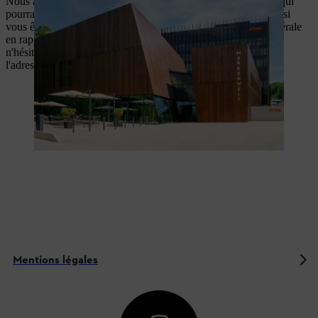
Nous avons rassemblé pour vous des informations juridiques qui
pourraient vous être utiles lors de l'achat d'un de nos produits, si
vous êtes intéressé par l'un de nos produits ou de manière générale
en rapport avec STIHL. Si vous avez des questions à ce sujet,
n'hésitez pas à nous contacter par e-mail à
l'adresse
info@stihl.ch
ou via notre
formulaire de contact
.
Mentions légales