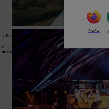
firefox
... Billets VIP pour STIHL TIMBERSPORTS® 2026
Gagnez des billets VIP pour le Championnat du monde STIHL TIMBERS
niveau.