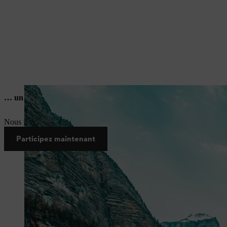
… un voyage en Norvège
Nous faisons gagner un voyage pour deux personnes en Norvège. Profi
Participez maintenant