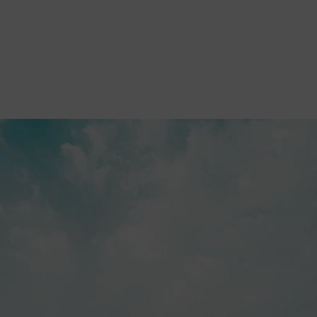
tez d’une nature impressionnante, de vastes paysages et de moments un