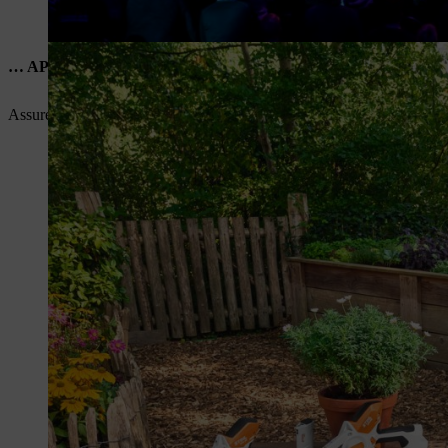
… APPAREIL STIHL DE HAUTE QUALITÉ
Assurez‑vous la qualité STIHL éprouvée et tentez de gagner l’un de no