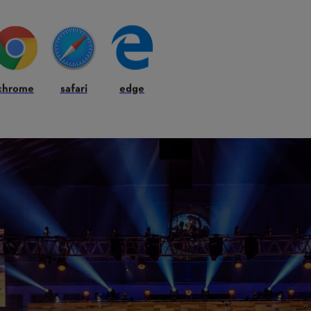
chrome
safari
edge
PORTS® 2026 à Stuttgart et vivez un événement anniversaire exceptio